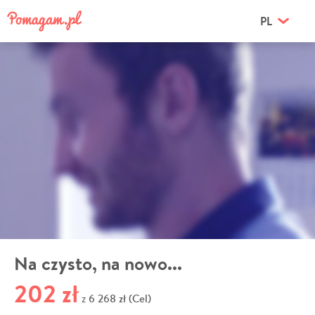
PL
Na czysto, na nowo...
202 zł
6 268 zł (Cel)
z