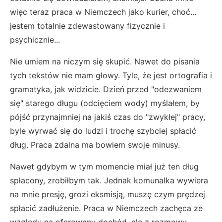
więc teraz praca w Niemczech jako kurier, choć...
jestem totalnie zdewastowany fizycznie i
psychicznie...
Nie umiem na niczym się skupić. Nawet do pisania
tych tekstów nie mam głowy. Tyle, że jest ortografia i
gramatyka, jak widzicie. Dzień przed "odezwaniem
się" starego długu (odcięciem wody) myślałem, by
pójść przynajmniej na jakiś czas do "zwykłej" pracy,
byle wyrwać się do ludzi i trochę szybciej spłacić
dług. Praca zdalna ma bowiem swoje minusy.
Nawet gdybym w tym momencie miał już ten dług
spłacony, zrobiłbym tak. Jednak komunalka wywiera
na mnie presję, grozi eksmisją, muszę czym prędzej
spłacić zadłużenie. Praca w Niemczech zachęca ze
względu na oferowany dochód, ale z rozmowy