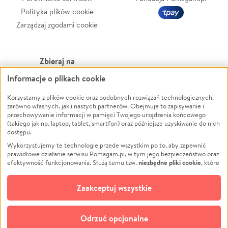
Polityka plików cookie
Zarządzaj zgodami cookie
Zbieraj na
Informacje o plikach cookie
Leczenie
LGBTQ+
Zwierzęta
Powódź
Korzystamy z plików cookie oraz podobnych rozwiązań technologicznych,
zarówno własnych, jak i naszych partnerów. Obejmuje to zapisywanie i
Pożar
Wichura
przechowywanie informacji w pamięci Twojego urządzenia końcowego
(takiego jak np. laptop, tablet, smartfon) oraz późniejsze uzyskiwanie do nich
Ukraina
NGO
dostępu.
Sport
Religia
Wykorzystujemy te technologie przede wszystkim po to, aby zapewnić
Pomoc Finansowa
Edukacja
prawidłowe działanie serwisu Pomagam.pl, w tym jego bezpieczeństwo oraz
niezbędne pliki cookie
efektywność funkcjonowania. Służą temu tzw.
, które
Projekty
Podróż
pozostają zawsze aktywne.
Dowiedz się więcej
Pogrzeb
Impreza
opcjonalnych plików cookie
Dodatkowo, używamy
oraz podobnych
Zaakceptuj wszystkie
Społeczność lokalna
Ochrona środowiska
technologii do celów analitycznych i retargetingowych. Możesz wyrazić
zgodę na ich stosowanie lub jej odmówić. W dowolnym momencie masz
Kultura
Biznes
możliwość zmiany swoich preferencji na stronie „Zarządzaj zgodami cookie”,
Odrzuć opcjonalne
Polski
do której link znajdziesz w stopce serwisu Pomagam.pl. Opcjonalne pliki
cookie wykorzystywane są w następujących celach: