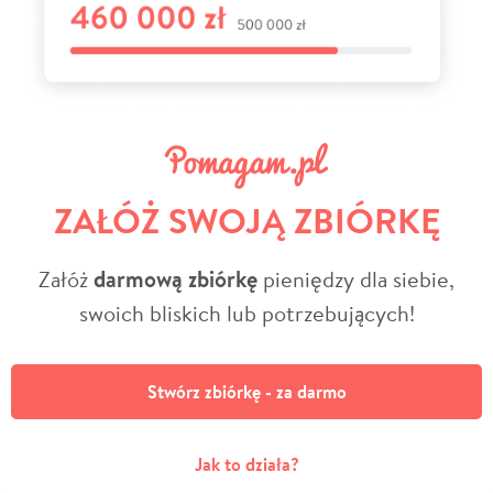
ZAŁÓŻ SWOJĄ ZBIÓRKĘ
Załóż
darmową zbiórkę
pieniędzy dla siebie,
swoich bliskich lub potrzebujących!
Stwórz zbiórkę - za darmo
Jak to działa?