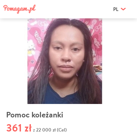
PL
Pomoc koleżanki
361 zł
22 000 zł (Cel)
z