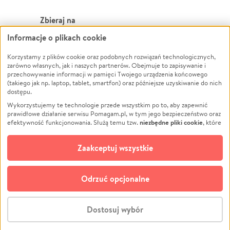
Zbieraj na
Informacje o plikach cookie
Leczenie
LGBTQ+
Zwierzęta
Powódź
Korzystamy z plików cookie oraz podobnych rozwiązań technologicznych,
zarówno własnych, jak i naszych partnerów. Obejmuje to zapisywanie i
Pożar
Wichura
przechowywanie informacji w pamięci Twojego urządzenia końcowego
(takiego jak np. laptop, tablet, smartfon) oraz późniejsze uzyskiwanie do nich
Ukraina
NGO
dostępu.
Sport
Religia
Wykorzystujemy te technologie przede wszystkim po to, aby zapewnić
Pomoc Finansowa
Edukacja
prawidłowe działanie serwisu Pomagam.pl, w tym jego bezpieczeństwo oraz
niezbędne pliki cookie
efektywność funkcjonowania. Służą temu tzw.
, które
Projekty
Podróż
pozostają zawsze aktywne.
Dowiedz się więcej
Pogrzeb
Impreza
opcjonalnych plików cookie
Dodatkowo, używamy
oraz podobnych
Zaakceptuj wszystkie
Społeczność lokalna
Ochrona środowiska
technologii do celów analitycznych i retargetingowych. Możesz wyrazić
zgodę na ich stosowanie lub jej odmówić. W dowolnym momencie masz
Kultura
Biznes
możliwość zmiany swoich preferencji na stronie „Zarządzaj zgodami cookie”,
Odrzuć opcjonalne
Polski
do której link znajdziesz w stopce serwisu Pomagam.pl. Opcjonalne pliki
cookie wykorzystywane są w następujących celach:
© CROWDING SP. Z O.O.
Analityka
– używamy tzw. plików cookie analitycznych, aby usprawniać
Dostosuj wybór
działanie serwisu Pomagam.pl. Dzięki nim możemy zrozumieć, jak
użytkownicy korzystają z naszego serwisu – skąd trafiają do serwisu, jak
Stwórz zbiórkę - za darmo
długo z niego korzystają i jak się po nim poruszają. Pozwala nam to na