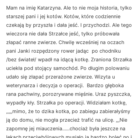
Mam na imię Katarzyna. Ale to nie moja historia, tylko
starszej pani i jej kotów. Kotów, które codziennie
czekają by przyszła i dała jeść. I przychodzi. Ale tego
wieczora nie dała Strzałce jeść, tylko próbowała
złapać ranne zwierze. Chwilę wcześniej na oczach
pani Janki rozpędzony rower jadąc po chodniku
/bez świateł/ wpadł na idącą kotkę. Zraniona Strzałka
uciekła pod stojący samochód. Po długim polowaniu
udało się złapać przerażone zwierze. Wizyta u
weterynarza i decyzja o operacji. Bardzo głęboka
rana pachwiny, porozrywane mięśnie. Uraz pyszczka,
wypadły kły. Strzałka po operacji. Widziałam kotkę,
,,,,,mimo, że to dzika kotka, po zabiegu zabierałyśmy
ją do domu, nie mogła przecież trafić na ulicę. ,,,Nie
zapomnę jej miauczenia......chociaż była jeszcze na
lekach przeciwbólowych musiało ją bardzo boleć no i