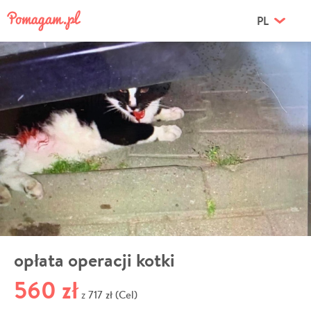
PL
opłata operacji kotki
560 zł
717 zł (Cel)
z