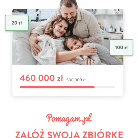
ZAŁÓŻ SWOJĄ ZBIÓRKĘ