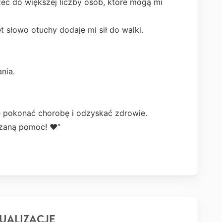
eć do większej liczby osób, które mogą mi
 słowo otuchy dodaje mi sił do walki.
nia.
ę pokonać chorobę i odzyskać zdrowie.
azaną pomoc! ❤️”
UALIZACJE