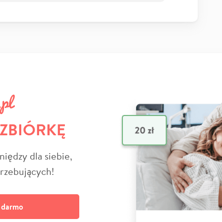
 ZBIÓRKĘ
niędzy dla siebie,
trzebujących!
a darmo