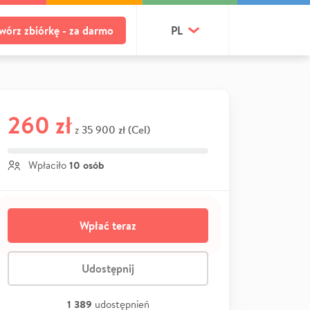
wórz zbiórkę - za darmo
PL
260 zł
35 900 zł (Cel)
z
10 osób
Wpłaciło
Wpłać teraz
Udostępnij
1 389
udostępnień