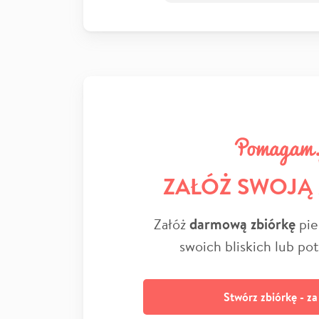
ZAŁÓŻ SWOJĄ
Załóż
darmową zbiórkę
pie
swoich bliskich lub po
Stwórz zbiórkę - z