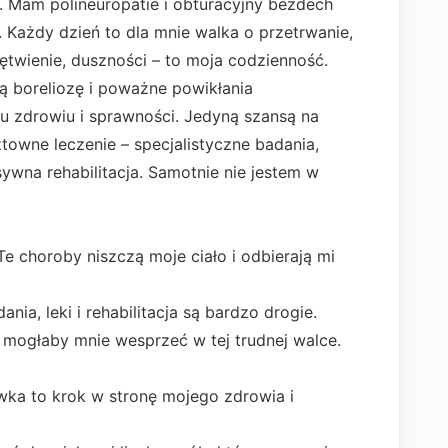
. Mam polineuropatie i obturacyjny bezdech
e. Każdy dzień to dla mnie walka o przetrwanie,
ętwienie, duszności – to moja codzienność.
ą boreliozę i poważne powikłania
u zdrowiu i sprawności. Jedyną szansą na
towne leczenie – specjalistyczne badania,
sywna rehabilitacja. Samotnie nie jestem w
Te choroby niszczą moje ciało i odbierają mi
nia, leki i rehabilitacja są bardzo drogie.
 mogłaby mnie wesprzeć w tej trudnej walce.
ka to krok w stronę mojego zdrowia i