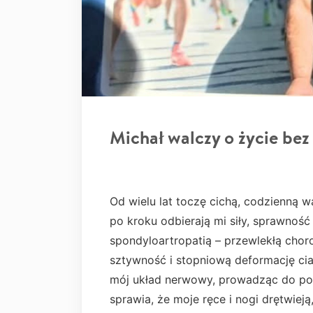
Michał walczy o życie bez
Od wielu lat toczę cichą, codzienną 
po kroku odbierają mi siły, sprawność
spondyloartropatią – przewlekłą chor
sztywność i stopniową deformację ciał
mój układ nerwowy, prowadząc do pol
sprawia, że moje ręce i nogi drętwieją