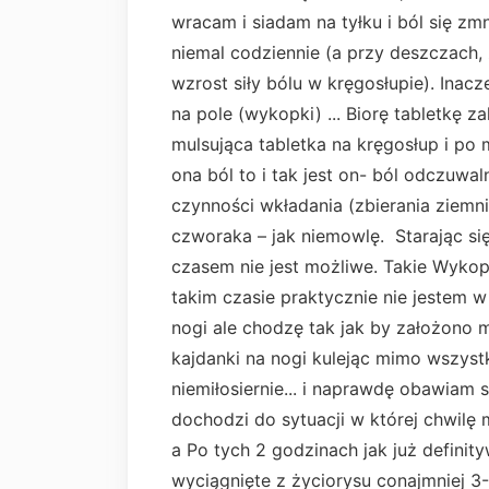
wracam i siadam na tyłku i ból się z
niemal codziennie (a przy deszczach,
wzrost siły bólu w kręgosłupie). Inac
na pole (wykopki) ... Biorę tabletkę z
mulsująca tabletka na kręgosłup i po 
ona ból to i tak jest on- ból odczuw
czynności wkładania (zbierania ziemn
czworaka – jak niemowlę. Starając si
czasem nie jest możliwe. Takie Wykopk
takim czasie praktycznie nie jestem w
nogi ale chodzę tak jak by założono m
kajdanki na nogi kulejąc mimo wszystk
niemiłosiernie... i naprawdę obawiam 
dochodzi do sytuacji w której chwilę
a Po tych 2 godzinach jak już definity
wyciągnięte z życiorysu conajmniej 3-