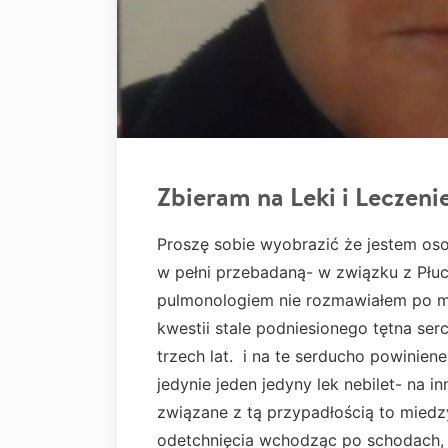
Zbieram na Leki i Leczeni
Proszę sobie wyobrazić że jestem os
w pełni przebadaną- w związku z Płuca
pulmonologiem nie rozmawiałem po m
kwestii stale podniesionego tętna ser
trzech lat. i na te serducho powinien
jedynie jeden jedyny lek nebilet- na i
związane z tą przypadłością to mied
odetchnięcia wchodząc po schodach, l