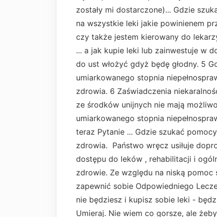
zostały mi dostarczone)... Gdzie sz
na wszystkie leki jakie powinienem pr
czy także jestem kierowany do lekar
... a jak kupie leki lub zainwestuje w 
do ust włożyć gdyż będę głodny. 5 G
umiarkowanego stopnia niepełnospra
zdrowia. 6 Zaświadczenia niekaralnoś
ze środków unijnych nie mają możliwo
umiarkowanego stopnia niepełnospraw
teraz Pytanie ... Gdzie szukać pomo
zdrowia. Państwo wręcz usiłuje dopro
dostępu do leków , rehabilitacji i og
zdrowie. Ze względu na niską pomoc so
zapewnić sobie Odpowiedniego Leczen
nie będziesz i kupisz sobie leki - będz
Umieraj. Nie wiem co gorsze, ale żeb