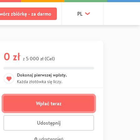
wórz zbiórkę - za darmo
PL
0 zł
5 000 zł (Cel)
z
Dokonaj pierwszej wpłaty.
Każda złotówka się liczy.
Wpłać teraz
Udostępnij
0
udostępnień