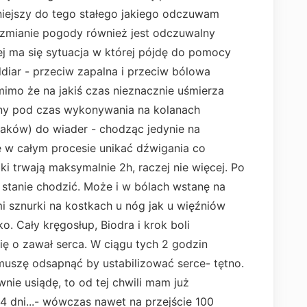
mniejszy do tego stałego jakiego odczuwam
 zmianie pogody również jest odczuwalny
zej ma się sytuacja w której pójdę do pomocy
aldiar - przeciw zapalna i przeciw bólowa
mimo że na jakiś czas nieznacznie uśmierza
alny pod czas wykonywania na kolanach
iaków) do wiader - chodząc jedynie na
ę w całym procesie unikać dźwigania co
i trwają maksymalnie 2h, raczej nie więcej. Po
 stanie chodzić. Może i w bólach wstanę na
i sznurki na kostkach u nóg jak u więźniów
o. Cały kręgosłup, Biodra i krok boli
się o zawał serca. W ciągu tych 2 godzin
 muszę odsapnąć by ustabilizować serce- tętno.
wnie usiądę, to od tej chwili mam już
4 dni...- wówczas nawet na przejście 100