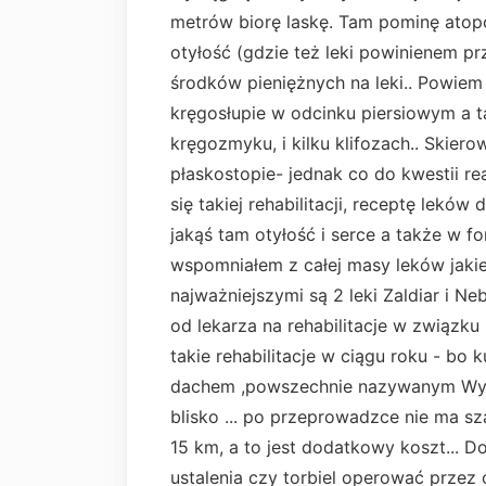
metrów biorę laskę. Tam pominę atopo
otyłość (gdzie też leki powinienem p
środków pieniężnych na leki.. Powiem
kręgosłupie w odcinku piersiowym a 
kręgozmyku, i kilku klifozach.. Skiero
płaskostopie- jednak co do kwestii re
się takiej rehabilitacji, receptę leków
jakąś tam otyłość i serce a także w fo
wspomniałem z całej masy leków jaki
najważniejszymi są 2 leki Zaldiar i Ne
od lekarza na rehabilitacje w związk
takie rehabilitacje w ciągu roku - b
dachem ,powszechnie nazywanym Wyn
blisko ... po przeprowadzce nie ma s
15 km, a to jest dodatkowy koszt... D
ustalenia czy torbiel operować przez