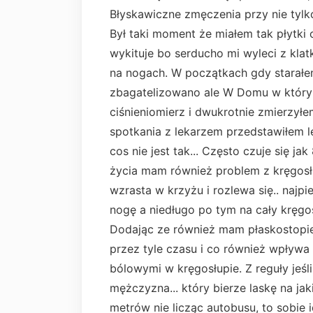
Błyskawiczne zmęczenia przy nie tylko
Był taki moment że miałem tak płytki
wykituje bo serducho mi wyleci z klatk
na nogach. W początkach gdy starałem
zbagatelizowano ale W Domu w którym
ciśnieniomierz i dwukrotnie zmierzyłe
spotkania z lekarzem przedstawiłem le
cos nie jest tak... Często czuje się ja
życia mam również problem z kręgosł
wzrasta w krzyżu i rozlewa się.. najpi
nogę a niedługo po tym na cały kręgo
Dodając ze również mam płaskostopie
przez tyle czasu i co również wpływa
bólowymi w kręgosłupie. Z reguły jeśli
mężczyzna... który bierze laskę na ja
metrów nie licząc autobusu, to sobie i