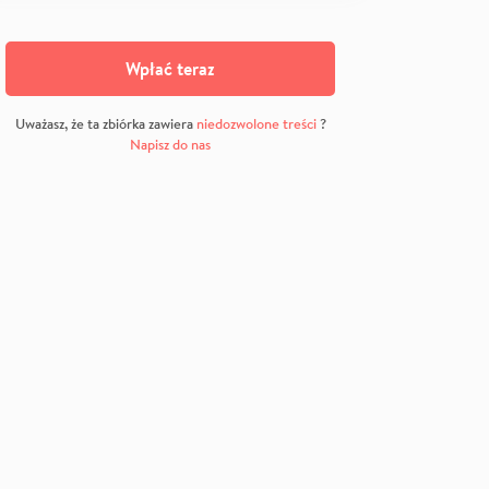
Wpłać teraz
Uważasz, że ta zbiórka zawiera
niedozwolone treści
?
Napisz do nas