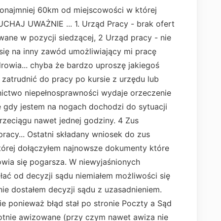
conajmniej 60km od miejscowości w której
CHAJ UWAŻNIE ... 1. Urząd Pracy - brak ofert
ne w pozycji siedzącej, 2 Urząd pracy - nie
się na inny zawód umożliwiający mi pracę
owia... chyba że bardzo uproszę jakiegoś
 zatrudnić do pracy po kursie z urzędu lub
ictwo niepełnosprawności wydaje orzeczenie
e gdy jestem na nogach dochodzi do sytuacji
rzeciągu nawet jednej godziny. 4 Zus
pracy... Ostatni składany wniosek do zus
której dołączyłem najnowsze dokumenty które
owia się pogarsza. W niewyjaśnionych
łać od decyzji sądu niemiałem możliwości się
ie dostałem decyzji sądu z uzasadnieniem.
e ponieważ błąd stał po stronie Poczty a Sąd
otnie awizowane (przy czym nawet awiza nie