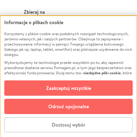
Zbieraj na
Informacje o plikach cookie
Leczenie
LGBTQ+
Zwierzęta
Powódź
Korzystamy z plików cookie oraz podobnych rozwiązań technologicznych,
zarówno własnych, jak i naszych partnerów. Obejmuje to zapisywanie i
Pożar
Wichura
przechowywanie informacji w pamięci Twojego urządzenia końcowego
(takiego jak np. laptop, tablet, smartfon) oraz późniejsze uzyskiwanie do nich
Ukraina
NGO
dostępu.
Sport
Religia
Wykorzystujemy te technologie przede wszystkim po to, aby zapewnić
Pomoc Finansowa
Edukacja
prawidłowe działanie serwisu Pomagam.pl, w tym jego bezpieczeństwo oraz
niezbędne pliki cookie
efektywność funkcjonowania. Służą temu tzw.
, które
Projekty
Podróż
pozostają zawsze aktywne.
Dowiedz się więcej
Pogrzeb
Impreza
opcjonalnych plików cookie
Dodatkowo, używamy
oraz podobnych
Zaakceptuj wszystkie
Społeczność lokalna
Ochrona środowiska
technologii do celów analitycznych i retargetingowych. Możesz wyrazić
zgodę na ich stosowanie lub jej odmówić. W dowolnym momencie masz
Kultura
Biznes
możliwość zmiany swoich preferencji na stronie „Zarządzaj zgodami cookie”,
Odrzuć opcjonalne
Polski
do której link znajdziesz w stopce serwisu Pomagam.pl. Opcjonalne pliki
cookie wykorzystywane są w następujących celach:
© CROWDING SP. Z O.O.
Analityka
– używamy tzw. plików cookie analitycznych, aby usprawniać
Dostosuj wybór
działanie serwisu Pomagam.pl. Dzięki nim możemy zrozumieć, jak
użytkownicy korzystają z naszego serwisu – skąd trafiają do serwisu, jak
Stwórz zbiórkę - za darmo
długo z niego korzystają i jak się po nim poruszają. Pozwala nam to na