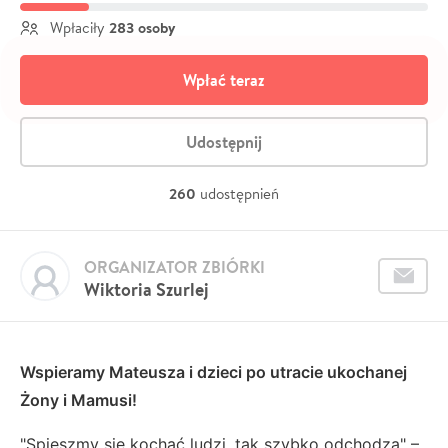
283 osoby
Wpłaciły
Wpłać teraz
Udostępnij
260
udostępnień
ORGANIZATOR ZBIÓRKI
Wiktoria Szurlej
Wspieramy Mateusza i dzieci po utracie ukochanej
Żony i Mamusi!
"Spieszmy się kochać ludzi, tak szybko odchodzą" –