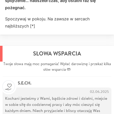
spojrzenie… nadszedł czas, aby ostatni raz się
pożegnać.
Spoczywaj w pokoju. Na zawsze w sercach
najbliższych [*]
SŁOWA WSPARCIA
Twoje słowa mają moc pomagania! Wpłać darowiznę i przekaż kilka
słów wsparcia 🤲
S.E.CH.
02.06.2025
Kochani jesteśmy z Wami, bądźcie zdrowi i dzielni, miejcie
w sobie siłę do codziennej pracy i aby móc cieszyć się
każdym dniem. Niech przyjaciele i bliscy otaczają Was