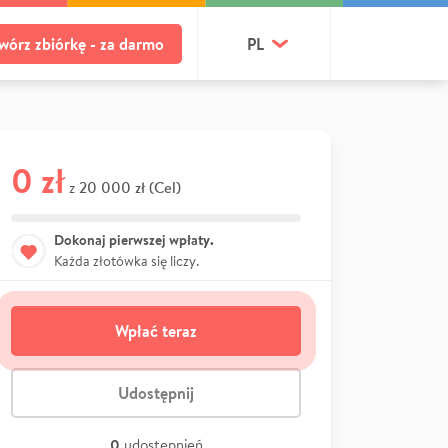
wórz zbiórkę - za darmo
PL
0 zł
20 000 zł (Cel)
z
Dokonaj pierwszej wpłaty.
Każda złotówka się liczy.
Wpłać teraz
Udostępnij
0
udostępnień