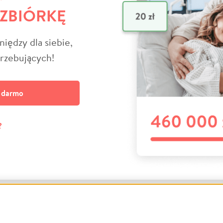
 ZBIÓRKĘ
niędzy dla siebie,
trzebujących!
a darmo
?