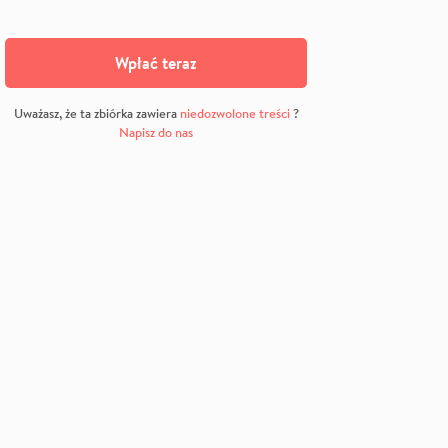
Wpłać teraz
Uważasz, że ta zbiórka zawiera
niedozwolone treści
?
Napisz do nas