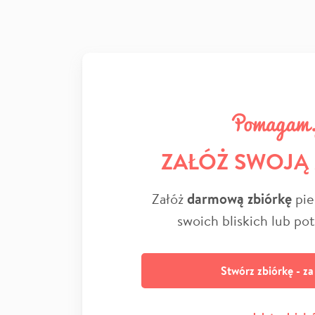
ZAŁÓŻ SWOJĄ
Załóż
darmową zbiórkę
pie
swoich bliskich lub po
Stwórz zbiórkę - z