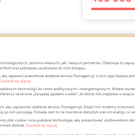
?
echnologicznych, zarówno własnych, jak i naszych partnerów. Obejmuje to zapis
macje
O nas
Zbieraj n
artfon) oraz późniejsze uzyskiwanie do nich dostępu.
 aby zapewnić prawidłowe działanie serwisu Pomagam.pl, w tym jego bezpieczeń
działa?
Opinie
Leczenie
Dowiedz się więcej
min
Raporty
Zwierzęta
odobnych technologii do celów analitycznych i retargetingowych. Możesz wyrazi
ncji na stronie „Zarządzaj zgodami cookie”, do której link znajdziesz w stopce
ka Prywatności
Za darmo
Pożar
 Kontrahenci
Blog
Ukraina
ch, aby usprawniać działanie serwisu Pomagam.pl. Dzięki nim możemy zrozumieć, j
t
Dla NGO
Sport
ak się po nim poruszają. Pozwala nam to na tworzenie statystyk oraz ich analizę, co w
anie serwisów
Fundacja Pomagam.pl
Pomoc Fi
jemy pliki cookie i inne podobne technologie, aby prezentować użytkownikom okr
rwisie zbiórek.
Dowiedz się więcej
a plików cookie
Projekty
zaj zgodami cookie
Pogrzeb