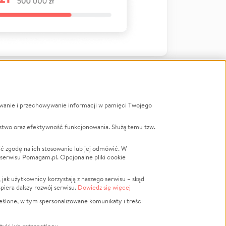
ywanie i przechowywanie informacji w pamięci Twojego
a
stwo oraz efektywność funkcjonowania. Służą temu tzw.
LGBTQ+
Powódź
ć zgodę na ich stosowanie lub jej odmówić. W
 serwisu Pomagam.pl. Opcjonalne pliki cookie
Wichura
NGO
ak użytkownicy korzystają z naszego serwisu – skąd
Religia
spiera dalszy rozwój serwisu.
Dowiedz się więcej
nansowa
Edukacja
eślone, w tym spersonalizowane komunikaty i treści
Podróż
Impreza