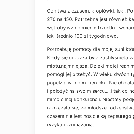
Gonitwa z czasem, kroplówki, leki. P
270 na 150. Potrzebna jest również k
wątroby,wzmocnienie trzustki i wsparc
leki średnio 100 zł tygodniowo.
Potrzebuję pomocy dla mojej suni któ
Kiedy się urodziła była zachlysnieta 
miotu,najmniejsza. Dzięki mojej reani
pomógł jej przeżyć. W wieku dwóch ty
popelzla w moim kierunku. Nie chciał
i położyć na swoim sercu.....i tak c
mimo silnej konkurencji. Niestety pod
iż okazało się, że młodsze rodzeńst
czasem nie jest nosicielką zepsutego
ryzyka rozmnażania.