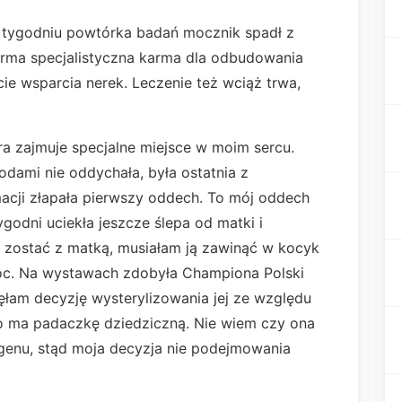
o tygodniu powtórka badań mocznik spadł z
arma specjalistyczna karma dla odbudowania
ie wsparcia nerek. Leczenie też wciąż trwa,
ra zajmuje specjalne miejsce w moim sercu.
wodami nie oddychała, była ostatnia z
macji złapała pierwszy oddech. To mój oddech
godni uciekła jeszcze ślepa od matki i
a zostać z matką, musiałam ją zawinąć w kocyk
o noc. Na wystawach zdobyła Championa Polski
jęłam decyzję wysterylizowania jej ze względu
wo ma padaczkę dziedziczną. Nie wiem czy ona
 genu, stąd moja decyzja nie podejmowania