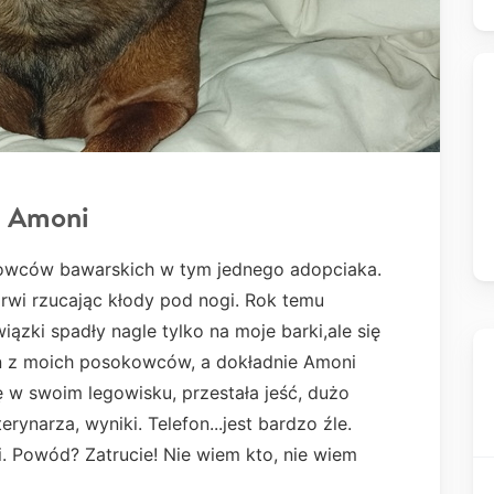
a Amoni
okowców bawarskich w tym jednego adopciaka.
drwi rzucając kłody pod nogi. Rok temu
zki spadły nagle tylko na moje barki,ale się
n z moich posokowców, a dokładnie Amoni
ę w swoim legowisku, przestała jeść, dużo
rynarza, wyniki. Telefon...jest bardzo źle.
i. Powód? Zatrucie! Nie wiem kto, nie wiem