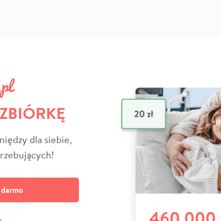
 ZBIÓRKĘ
niędzy dla siebie,
trzebujących!
a darmo