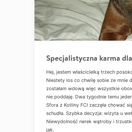
Specjalistyczna karma dl
Hej, jestem właścicielką trzech pos
Niestety los co chwilę sobie ze mnie 
zostałam wdową więc wszystkie obowią
nie poddaję. Dwa tygodnie temu jede
Sfora z Kotliny FCI zaczęła chować si
schudła. Szybka decyzja: wizyta u wete
Niewydolność nerek wątroby i trzustk
jak.