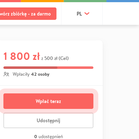
wórz zbiórkę - za darmo
PL
1 800 zł
500 zł (Cel)
z
42 osoby
Wpłaciły
Wpłać teraz
Udostępnij
0
udostępnień