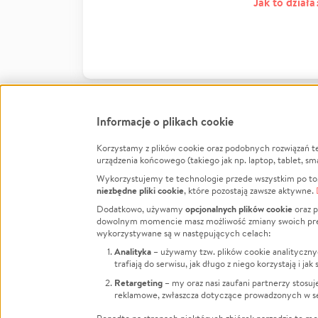
Jak to działa
Informacje o plikach cookie
Korzystamy z plików cookie oraz podobnych rozwiązań t
Infor
urządzenia końcowego (takiego jak np. laptop, tablet, sm
Wykorzystujemy te technologie przede wszystkim po to,
Jak to 
niezbędne pliki cookie
, które pozostają zawsze aktywne.
Facebook
Twitter
Instagram
Regula
opcjonalnych plików cookie
Dodatkowo, używamy
oraz p
dowolnym momencie masz możliwość zmiany swoich prefere
Polity
LinkedIn
TikTok
Youtube
wykorzystywane są w następujących celach:
RODO -
Analityka
– używamy tzw. plików cookie analityczny
Kontak
trafiają do serwisu, jak długo z niego korzystają i j
Porówn
Retargeting
– my oraz nasi zaufani partnerzy stosu
reklamowe, zwłaszcza dotyczące prowadzonych w se
Polityk
Zarząd