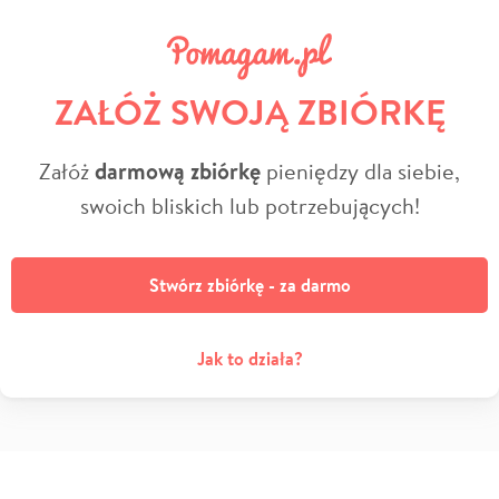
ZAŁÓŻ SWOJĄ ZBIÓRKĘ
Załóż
darmową zbiórkę
pieniędzy dla siebie,
swoich bliskich lub potrzebujących!
Stwórz zbiórkę - za darmo
Jak to działa?