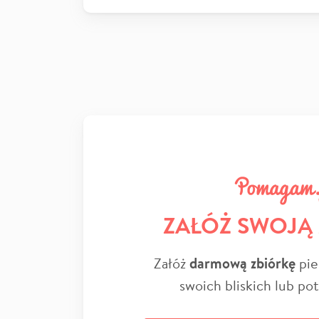
ZAŁÓŻ SWOJĄ
Załóż
darmową zbiórkę
pie
swoich bliskich lub po