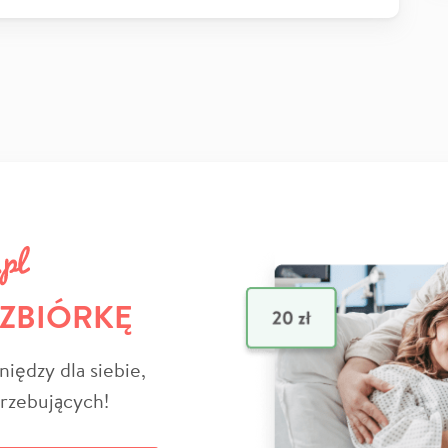
 ZBIÓRKĘ
niędzy dla siebie,
trzebujących!