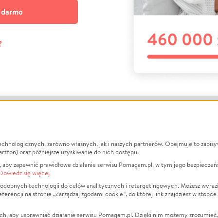
a darmo
?
echnologicznych, zarówno własnych, jak i naszych partnerów. Obejmuje to zapis
macje
O nas
Zbieraj n
artfon) oraz późniejsze uzyskiwanie do nich dostępu.
 aby zapewnić prawidłowe działanie serwisu Pomagam.pl, w tym jego bezpieczeń
działa?
Opinie
Leczenie
Dowiedz się więcej
min
Raporty
Zwierzęta
odobnych technologii do celów analitycznych i retargetingowych. Możesz wyrazi
ncji na stronie „Zarządzaj zgodami cookie”, do której link znajdziesz w stopce
ka Prywatności
Za darmo
Pożar
 Kontrahenci
Blog
Ukraina
ch, aby usprawniać działanie serwisu Pomagam.pl. Dzięki nim możemy zrozumieć, j