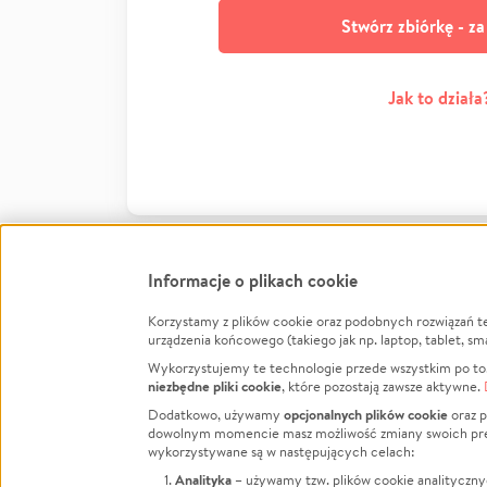
Stwórz zbiórkę - z
Jak to działa
Informacje o plikach cookie
Korzystamy z plików cookie oraz podobnych rozwiązań t
Infor
urządzenia końcowego (takiego jak np. laptop, tablet, sm
Wykorzystujemy te technologie przede wszystkim po to,
Jak to 
niezbędne pliki cookie
, które pozostają zawsze aktywne.
Facebook
Twitter
Instagram
Regula
opcjonalnych plików cookie
Dodatkowo, używamy
oraz p
dowolnym momencie masz możliwość zmiany swoich prefere
Polity
LinkedIn
TikTok
Youtube
wykorzystywane są w następujących celach:
RODO -
Analityka
– używamy tzw. plików cookie analityczny