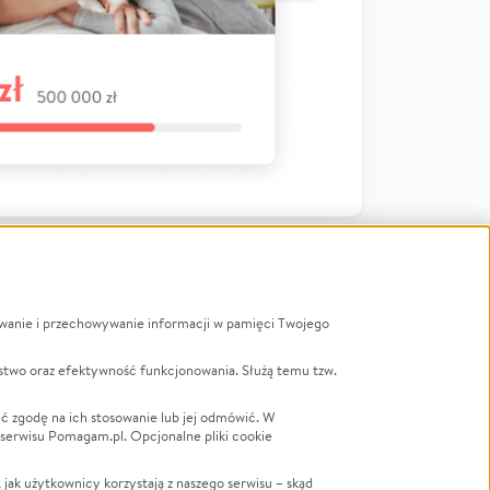
ywanie i przechowywanie informacji w pamięci Twojego
a
stwo oraz efektywność funkcjonowania. Służą temu tzw.
LGBTQ+
Powódź
ć zgodę na ich stosowanie lub jej odmówić. W
 serwisu Pomagam.pl. Opcjonalne pliki cookie
Wichura
NGO
ak użytkownicy korzystają z naszego serwisu – skąd