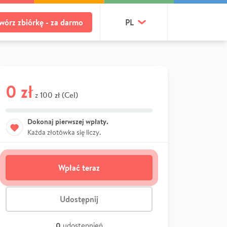
wórz zbiórkę - za darmo
PL
0 zł
100 zł (Cel)
z
Dokonaj pierwszej wpłaty.
Każda złotówka się liczy.
Wpłać teraz
Udostępnij
0
udostępnień