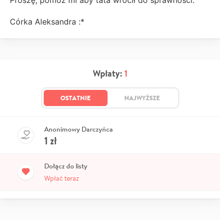
Proszę, pomóż mi aby tata wrócił do sprawności.
Córka Aleksandra :*
Wpłaty:
1
OSTATNIE
NAJWYŻSZE
Anonimowy Darczyńca
1
zł
Dołącz do listy
Wpłać teraz