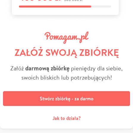
ZAŁÓŻ SWOJĄ ZBIÓRKĘ
Załóż
darmową zbiórkę
pieniędzy dla siebie,
swoich bliskich lub potrzebujących!
Stwórz zbiórkę - za darmo
Jak to działa?