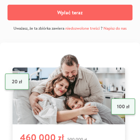
Wpłać teraz
Uważasz, że ta zbiórka zawiera
niedozwolone treści
?
Napisz do nas