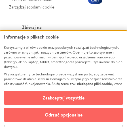
Zarządzaj zgodami cookie
Zbieraj na
Informacje o plikach cookie
Leczenie
LGBTQ+
Zwierzęta
Powódź
Korzystamy z plików cookie oraz podobnych rozwiązań technologicznych,
zarówno własnych, jak i naszych partnerów. Obejmuje to zapisywanie i
Pożar
Wichura
przechowywanie informacji w pamięci Twojego urządzenia końcowego
(takiego jak np. laptop, tablet, smartfon) oraz późniejsze uzyskiwanie do nich
Ukraina
NGO
dostępu.
Sport
Religia
Wykorzystujemy te technologie przede wszystkim po to, aby zapewnić
Pomoc Finansowa
Edukacja
prawidłowe działanie serwisu Pomagam.pl, w tym jego bezpieczeństwo oraz
niezbędne pliki cookie
efektywność funkcjonowania. Służą temu tzw.
, które
Projekty
Podróż
pozostają zawsze aktywne.
Dowiedz się więcej
Pogrzeb
Impreza
opcjonalnych plików cookie
Dodatkowo, używamy
oraz podobnych
Zaakceptuj wszystkie
Społeczność lokalna
Ochrona środowiska
technologii do celów analitycznych i retargetingowych. Możesz wyrazić
zgodę na ich stosowanie lub jej odmówić. W dowolnym momencie masz
Kultura
Biznes
możliwość zmiany swoich preferencji na stronie „Zarządzaj zgodami cookie”,
Odrzuć opcjonalne
Polski
do której link znajdziesz w stopce serwisu Pomagam.pl. Opcjonalne pliki
cookie wykorzystywane są w następujących celach:
© CROWDING SP. Z O.O.