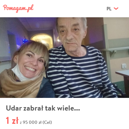
PL
Udar zabrał tak wiele...
1 zł
95 000 zł (Cel)
z