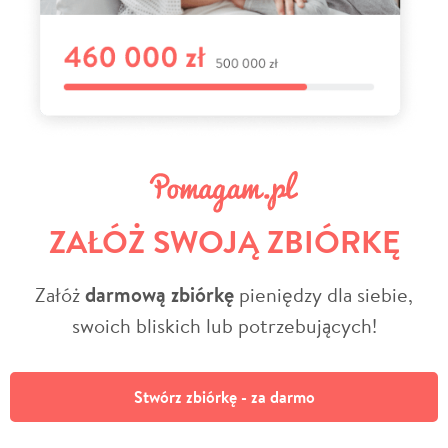
ZAŁÓŻ SWOJĄ ZBIÓRKĘ
Załóż
darmową zbiórkę
pieniędzy dla siebie,
swoich bliskich lub potrzebujących!
Stwórz zbiórkę - za darmo