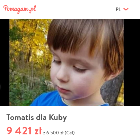
PL
Tomatis dla Kuby
9 421 zł
6 500 zł (Cel)
z