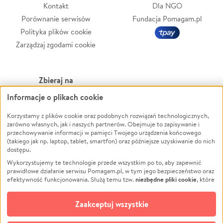
Kontakt
Dla NGO
Porównanie serwisów
Fundacja Pomagam.pl
Polityka plików cookie
Zarządzaj zgodami cookie
Zbieraj na
Informacje o plikach cookie
Leczenie
LGBTQ+
Zwierzęta
Powódź
Korzystamy z plików cookie oraz podobnych rozwiązań technologicznych,
zarówno własnych, jak i naszych partnerów. Obejmuje to zapisywanie i
Pożar
Wichura
przechowywanie informacji w pamięci Twojego urządzenia końcowego
(takiego jak np. laptop, tablet, smartfon) oraz późniejsze uzyskiwanie do nich
Ukraina
NGO
dostępu.
Sport
Religia
Wykorzystujemy te technologie przede wszystkim po to, aby zapewnić
Pomoc Finansowa
Edukacja
prawidłowe działanie serwisu Pomagam.pl, w tym jego bezpieczeństwo oraz
niezbędne pliki cookie
efektywność funkcjonowania. Służą temu tzw.
, które
Projekty
Podróż
pozostają zawsze aktywne.
Dowiedz się więcej
Pogrzeb
Impreza
opcjonalnych plików cookie
Dodatkowo, używamy
oraz podobnych
Zaakceptuj wszystkie
Społeczność lokalna
Ochrona środowiska
technologii do celów analitycznych i retargetingowych. Możesz wyrazić
zgodę na ich stosowanie lub jej odmówić. W dowolnym momencie masz
Kultura
Biznes