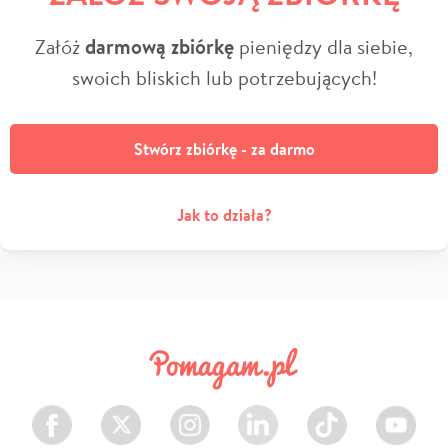
Załóż
darmową zbiórkę
pieniędzy dla siebie,
swoich bliskich lub potrzebujących!
Stwórz zbiórkę - za darmo
Jak to działa?
Facebook
Twitter
Instagram
LinkedIn
TikTok
Youtube