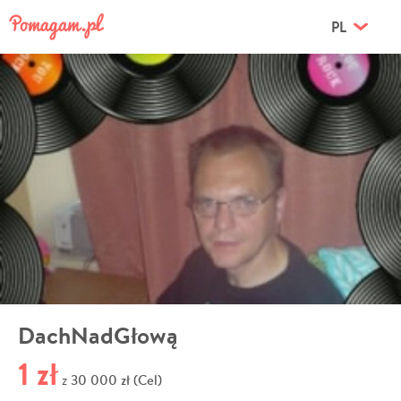
PL
DachNadGłową
1 zł
30 000 zł (Cel)
z