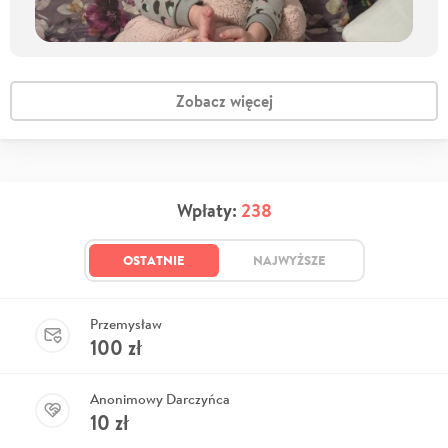
Zobacz więcej
Wpłaty:
238
OSTATNIE
NAJWYŻSZE
Przemysław
100
zł
Anonimowy Darczyńca
10
zł