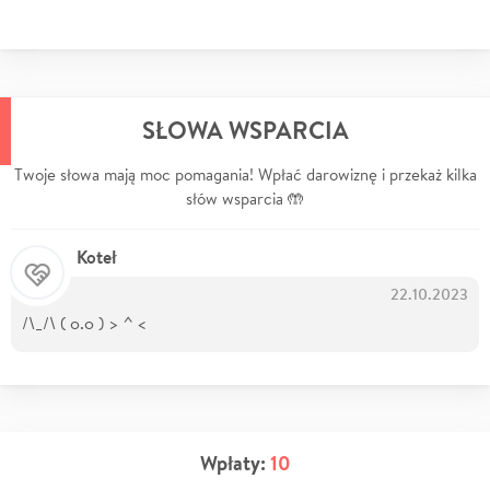
SŁOWA WSPARCIA
Twoje słowa mają moc pomagania! Wpłać darowiznę i przekaż kilka
słów wsparcia 🤲
Koteł
22.10.2023
/\_/\ ( o.o ) > ^ <
Wpłaty:
10