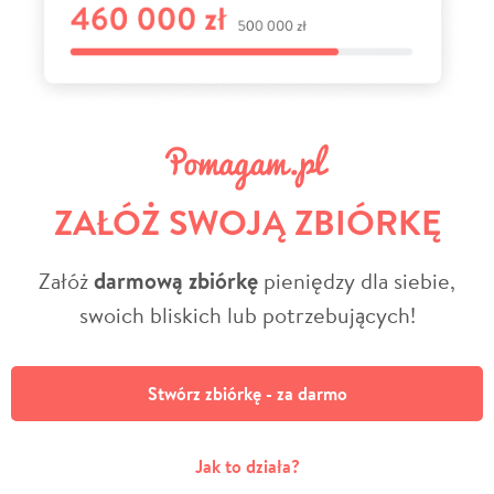
ZAŁÓŻ SWOJĄ ZBIÓRKĘ
Załóż
darmową zbiórkę
pieniędzy dla siebie,
swoich bliskich lub potrzebujących!
Stwórz zbiórkę - za darmo
Jak to działa?