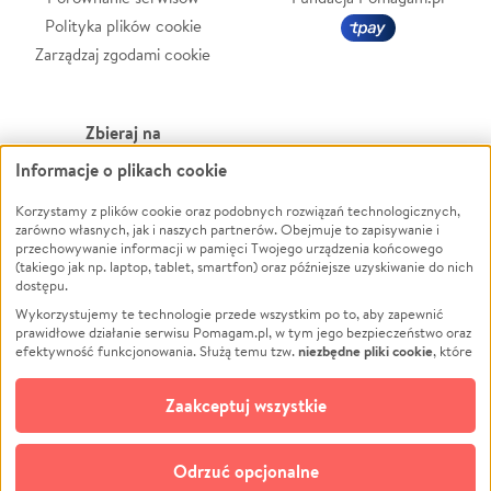
Polityka plików cookie
Zarządzaj zgodami cookie
Zbieraj na
Informacje o plikach cookie
Leczenie
LGBTQ+
Zwierzęta
Powódź
Korzystamy z plików cookie oraz podobnych rozwiązań technologicznych,
zarówno własnych, jak i naszych partnerów. Obejmuje to zapisywanie i
Pożar
Wichura
przechowywanie informacji w pamięci Twojego urządzenia końcowego
(takiego jak np. laptop, tablet, smartfon) oraz późniejsze uzyskiwanie do nich
Ukraina
NGO
dostępu.
Sport
Religia
Wykorzystujemy te technologie przede wszystkim po to, aby zapewnić
Pomoc Finansowa
Edukacja
prawidłowe działanie serwisu Pomagam.pl, w tym jego bezpieczeństwo oraz
niezbędne pliki cookie
efektywność funkcjonowania. Służą temu tzw.
, które
Projekty
Podróż
pozostają zawsze aktywne.
Dowiedz się więcej
Pogrzeb
Impreza
opcjonalnych plików cookie
Dodatkowo, używamy
oraz podobnych
Zaakceptuj wszystkie
Społeczność lokalna
Ochrona środowiska
technologii do celów analitycznych i retargetingowych. Możesz wyrazić
zgodę na ich stosowanie lub jej odmówić. W dowolnym momencie masz
Kultura
Biznes
możliwość zmiany swoich preferencji na stronie „Zarządzaj zgodami cookie”,
Odrzuć opcjonalne
Polski
do której link znajdziesz w stopce serwisu Pomagam.pl. Opcjonalne pliki