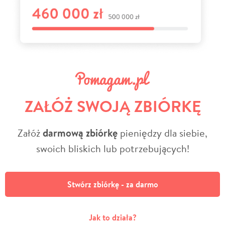
ZAŁÓŻ SWOJĄ ZBIÓRKĘ
Załóż
darmową zbiórkę
pieniędzy dla siebie,
swoich bliskich lub potrzebujących!
Stwórz zbiórkę - za darmo
Jak to działa?