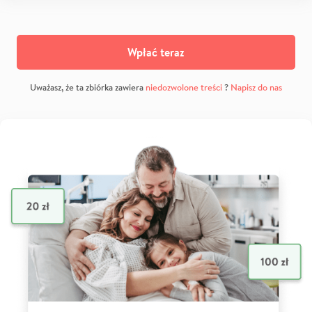
Wpłać teraz
Uważasz, że ta zbiórka zawiera
niedozwolone treści
?
Napisz do nas