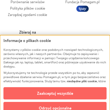
Porównanie serwisów
Fundacja Pomagam.pl
Polityka plików cookie
Zarządzaj zgodami cookie
Zbieraj na
Informacje o plikach cookie
Leczenie
LGBTQ+
Zwierzęta
Powódź
Korzystamy z plików cookie oraz podobnych rozwiązań technologicznych,
zarówno własnych, jak i naszych partnerów. Obejmuje to zapisywanie i
Pożar
Wichura
przechowywanie informacji w pamięci Twojego urządzenia końcowego
(takiego jak np. laptop, tablet, smartfon) oraz późniejsze uzyskiwanie do nich
Ukraina
NGO
dostępu.
Sport
Religia
Wykorzystujemy te technologie przede wszystkim po to, aby zapewnić
Pomoc Finansowa
Edukacja
prawidłowe działanie serwisu Pomagam.pl, w tym jego bezpieczeństwo oraz
niezbędne pliki cookie
efektywność funkcjonowania. Służą temu tzw.
, które
Projekty
Podróż
pozostają zawsze aktywne.
Dowiedz się więcej
Pogrzeb
Impreza
opcjonalnych plików cookie
Dodatkowo, używamy
oraz podobnych
Zaakceptuj wszystkie
Społeczność lokalna
Ochrona środowiska
technologii do celów analitycznych i retargetingowych. Możesz wyrazić
zgodę na ich stosowanie lub jej odmówić. W dowolnym momencie masz
Kultura
Biznes
możliwość zmiany swoich preferencji na stronie „Zarządzaj zgodami cookie”,
Odrzuć opcjonalne
Polski
do której link znajdziesz w stopce serwisu Pomagam.pl. Opcjonalne pliki