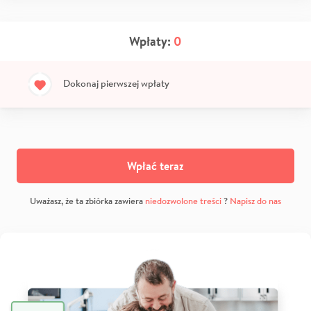
Wpłaty:
0
Dokonaj pierwszej wpłaty
Wpłać teraz
Uważasz, że ta zbiórka zawiera
niedozwolone treści
?
Napisz do nas