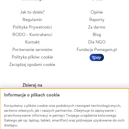
Jak to działa?
Opinie
Regulamin
Raporty
Polityka Prywatności
Za darmo
RODO - Kontrahenci
Blog
Kontakt
Dla NGO
Porównanie serwisów
Fundacja Pomagam.pl
Polityka plików cookie
Zarządzaj zgodami cookie
Zbieraj na
Informacje o plikach cookie
Leczenie
LGBTQ+
Zwierzęta
Powódź
Korzystamy z plików cookie oraz podobnych rozwiązań technologicznych,
zarówno własnych, jak i naszych partnerów. Obejmuje to zapisywanie i
Pożar
Wichura
przechowywanie informacji w pamięci Twojego urządzenia końcowego
(takiego jak np. laptop, tablet, smartfon) oraz późniejsze uzyskiwanie do nich
Ukraina
NGO
dostępu.
Sport
Religia