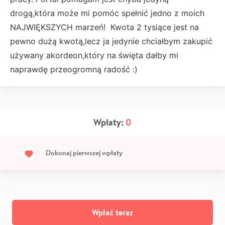
drogą,która może mi pomóc spełnić jedno z moich
NAJWIĘKSZYCH marzeń! Kwota 2 tysiące jest na
pewno dużą kwotą,lecz ja jedynie chciałbym zakupić
używany akordeon,który na święta dałby mi
naprawdę przeogromną radość :)
Wpłaty:
0
Dokonaj pierwszej wpłaty
Wpłać teraz