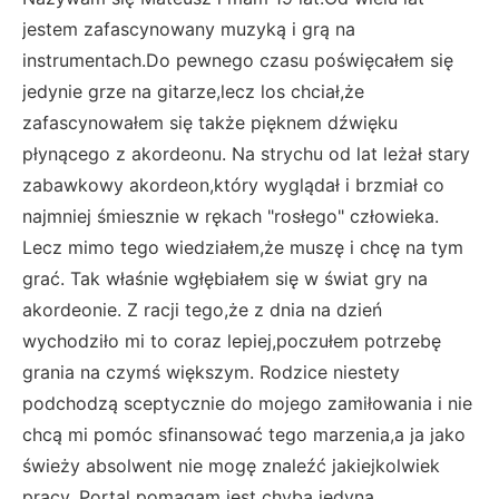
jestem zafascynowany muzyką i grą na
instrumentach.Do pewnego czasu poświęcałem się
jedynie grze na gitarze,lecz los chciał,że
zafascynowałem się także pięknem dźwięku
płynącego z akordeonu. Na strychu od lat leżał stary
zabawkowy akordeon,który wyglądał i brzmiał co
najmniej śmiesznie w rękach "rosłego" człowieka.
Lecz mimo tego wiedziałem,że muszę i chcę na tym
grać. Tak właśnie wgłębiałem się w świat gry na
akordeonie. Z racji tego,że z dnia na dzień
wychodziło mi to coraz lepiej,poczułem potrzebę
grania na czymś większym. Rodzice niestety
podchodzą sceptycznie do mojego zamiłowania i nie
chcą mi pomóc sfinansować tego marzenia,a ja jako
świeży absolwent nie mogę znaleźć jakiejkolwiek
pracy. Portal pomagam jest chyba jedyną