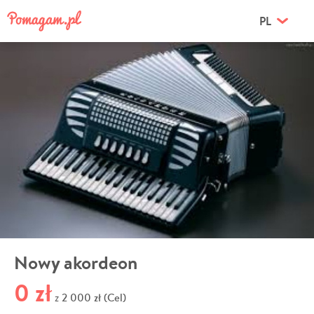
PL
Nowy akordeon
0 zł
2 000 zł (Cel)
z