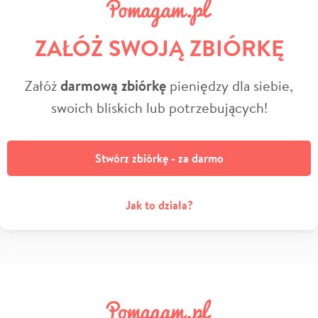
ZAŁÓŻ SWOJĄ ZBIÓRKĘ
Załóż
darmową zbiórkę
pieniędzy dla siebie,
swoich bliskich lub potrzebujących!
Stwórz zbiórkę - za darmo
Jak to działa?