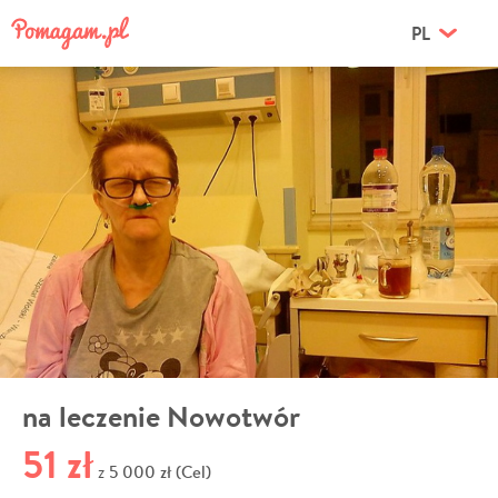
PL
na leczenie Nowotwór
51 zł
5 000 zł (Cel)
z