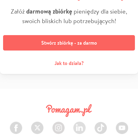
Załóż
darmową zbiórkę
pieniędzy dla siebie,
swoich bliskich lub potrzebujących!
Stwórz zbiórkę - za darmo
Jak to działa?
Facebook
Twitter
Instagram
LinkedIn
TikTok
Youtube