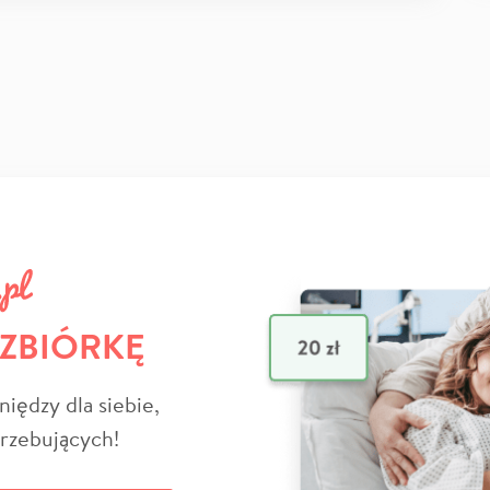
 ZBIÓRKĘ
niędzy dla siebie,
trzebujących!