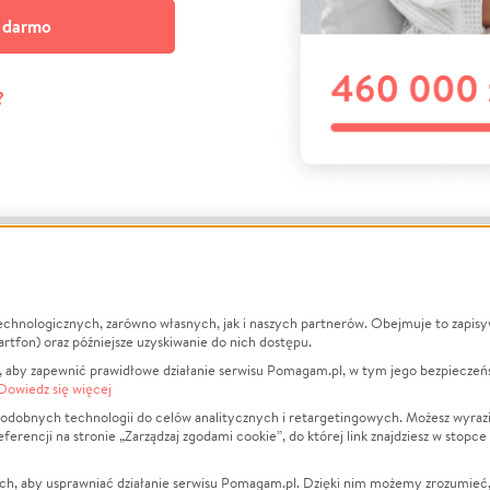
a darmo
?
echnologicznych, zarówno własnych, jak i naszych partnerów. Obejmuje to zapis
macje
O nas
Zbieraj n
artfon) oraz późniejsze uzyskiwanie do nich dostępu.
 aby zapewnić prawidłowe działanie serwisu Pomagam.pl, w tym jego bezpieczeń
działa?
Opinie
Leczenie
Dowiedz się więcej
min
Raporty
Zwierzęta
odobnych technologii do celów analitycznych i retargetingowych. Możesz wyrazi
ncji na stronie „Zarządzaj zgodami cookie”, do której link znajdziesz w stopce
ka Prywatności
Za darmo
Pożar
 Kontrahenci
Blog
Ukraina
ch, aby usprawniać działanie serwisu Pomagam.pl. Dzięki nim możemy zrozumieć, j