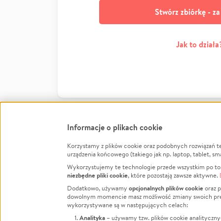
Stwórz zbiórkę - z
Jak to działa
Informacje o plikach cookie
Korzystamy z plików cookie oraz podobnych rozwiązań t
Infor
urządzenia końcowego (takiego jak np. laptop, tablet, sm
Wykorzystujemy te technologie przede wszystkim po to,
Jak to 
niezbędne pliki cookie
, które pozostają zawsze aktywne.
Facebook
Twitter
Instagram
Regula
opcjonalnych plików cookie
Dodatkowo, używamy
oraz p
dowolnym momencie masz możliwość zmiany swoich prefere
Polity
LinkedIn
TikTok
Youtube
wykorzystywane są w następujących celach:
RODO -
Analityka
– używamy tzw. plików cookie analityczny