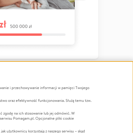
ywanie i przechowywanie informacji w pamięci Twojego
a
stwo oraz efektywność funkcjonowania. Służą temu tzw.
LGBTQ+
Powódź
ć zgodę na ich stosowanie lub jej odmówić. W
 serwisu Pomagam.pl. Opcjonalne pliki cookie
Wichura
NGO
ak użytkownicy korzystają z naszego serwisu – skąd