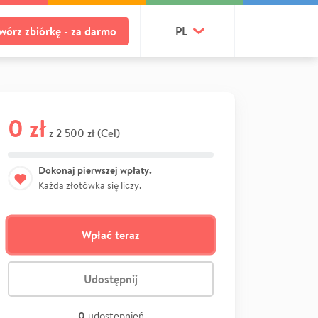
wórz zbiórkę - za darmo
PL
0 zł
2 500 zł (Cel)
z
Dokonaj pierwszej wpłaty.
Każda złotówka się liczy.
Wpłać teraz
Udostępnij
0
udostępnień