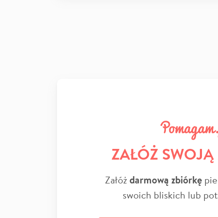
ZAŁÓŻ SWOJĄ
Załóż
darmową zbiórkę
pie
swoich bliskich lub po