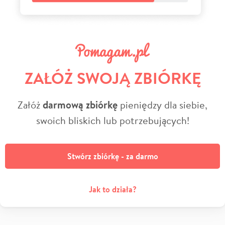
ZAŁÓŻ SWOJĄ ZBIÓRKĘ
Załóż
darmową zbiórkę
pieniędzy dla siebie,
swoich bliskich lub potrzebujących!
Stwórz zbiórkę - za darmo
Jak to działa?