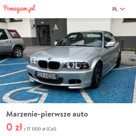
PL
Marzenie-pierwsze auto
0 zł
17 000 zł (Cel)
z