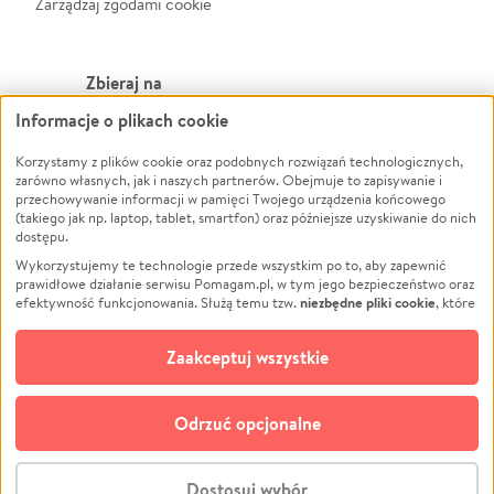
Zarządzaj zgodami cookie
Zbieraj na
Informacje o plikach cookie
Leczenie
LGBTQ+
Zwierzęta
Powódź
Korzystamy z plików cookie oraz podobnych rozwiązań technologicznych,
zarówno własnych, jak i naszych partnerów. Obejmuje to zapisywanie i
Pożar
Wichura
przechowywanie informacji w pamięci Twojego urządzenia końcowego
(takiego jak np. laptop, tablet, smartfon) oraz późniejsze uzyskiwanie do nich
Ukraina
NGO
dostępu.
Sport
Religia
Wykorzystujemy te technologie przede wszystkim po to, aby zapewnić
Pomoc Finansowa
Edukacja
prawidłowe działanie serwisu Pomagam.pl, w tym jego bezpieczeństwo oraz
niezbędne pliki cookie
efektywność funkcjonowania. Służą temu tzw.
, które
Projekty
Podróż
pozostają zawsze aktywne.
Dowiedz się więcej
Pogrzeb
Impreza
opcjonalnych plików cookie
Dodatkowo, używamy
oraz podobnych
Zaakceptuj wszystkie
Społeczność lokalna
Ochrona środowiska
technologii do celów analitycznych i retargetingowych. Możesz wyrazić
zgodę na ich stosowanie lub jej odmówić. W dowolnym momencie masz
Kultura
Biznes
możliwość zmiany swoich preferencji na stronie „Zarządzaj zgodami cookie”,
Odrzuć opcjonalne
Polski
do której link znajdziesz w stopce serwisu Pomagam.pl. Opcjonalne pliki
cookie wykorzystywane są w następujących celach:
© CROWDING SP. Z O.O.
Analityka
– używamy tzw. plików cookie analitycznych, aby usprawniać
Dostosuj wybór
działanie serwisu Pomagam.pl. Dzięki nim możemy zrozumieć, jak