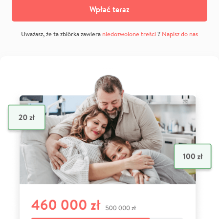
Wpłać teraz
Uważasz, że ta zbiórka zawiera
niedozwolone treści
?
Napisz do nas