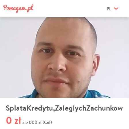
PL
SplataKredytu,ZaleglychZachunkow
0 zł
5 000 zł (Cel)
z