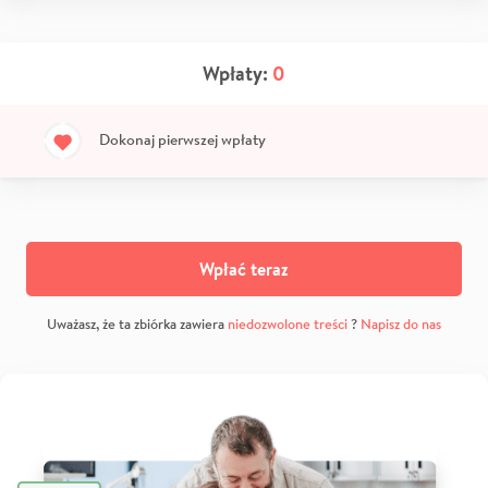
Wpłaty:
0
Dokonaj pierwszej wpłaty
Wpłać teraz
Uważasz, że ta zbiórka zawiera
niedozwolone treści
?
Napisz do nas