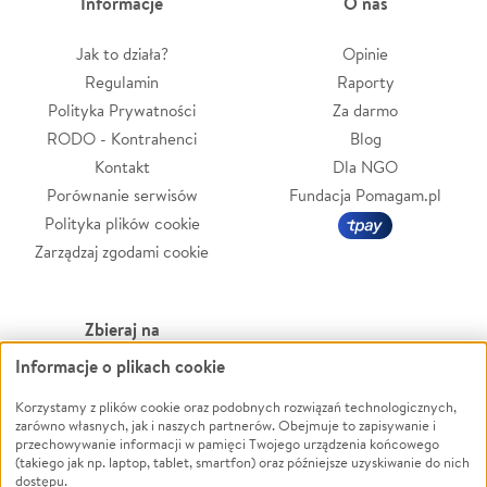
Informacje
O nas
Jak to działa?
Opinie
Regulamin
Raporty
Polityka Prywatności
Za darmo
RODO - Kontrahenci
Blog
Kontakt
Dla NGO
Porównanie serwisów
Fundacja Pomagam.pl
Polityka plików cookie
Zarządzaj zgodami cookie
Zbieraj na
Informacje o plikach cookie
Leczenie
LGBTQ+
Zwierzęta
Powódź
Korzystamy z plików cookie oraz podobnych rozwiązań technologicznych,
zarówno własnych, jak i naszych partnerów. Obejmuje to zapisywanie i
Pożar
Wichura
przechowywanie informacji w pamięci Twojego urządzenia końcowego
(takiego jak np. laptop, tablet, smartfon) oraz późniejsze uzyskiwanie do nich
Ukraina
NGO
dostępu.