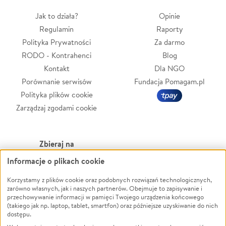
Jak to działa?
Opinie
Regulamin
Raporty
Polityka Prywatności
Za darmo
RODO - Kontrahenci
Blog
Kontakt
Dla NGO
Porównanie serwisów
Fundacja Pomagam.pl
Polityka plików cookie
Zarządzaj zgodami cookie
Zbieraj na
Informacje o plikach cookie
Leczenie
LGBTQ+
Zwierzęta
Powódź
Korzystamy z plików cookie oraz podobnych rozwiązań technologicznych,
zarówno własnych, jak i naszych partnerów. Obejmuje to zapisywanie i
Pożar
Wichura
przechowywanie informacji w pamięci Twojego urządzenia końcowego
(takiego jak np. laptop, tablet, smartfon) oraz późniejsze uzyskiwanie do nich
Ukraina
NGO
dostępu.
Sport
Religia