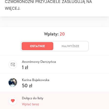
CZWORONOŻNI PRZYJACIELE ZASŁUGUJĄ NA
WIĘCEJ.
Wpłaty:
20
OSTATNIE
NAJWYŻSZE
Anonimowy Darczyńca
1
zł
Karina Bujakowska
50
zł
Dołącz do listy
Wpłać teraz