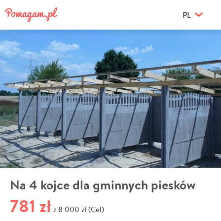
PL
Na 4 kojce dla gminnych piesków
781 zł
8 000 zł (Cel)
z