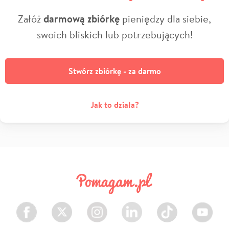
Załóż
darmową zbiórkę
pieniędzy dla siebie,
swoich bliskich lub potrzebujących!
Stwórz zbiórkę - za darmo
Jak to działa?
Facebook
Twitter
Instagram
LinkedIn
TikTok
Youtube