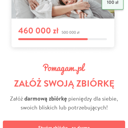
ZAŁÓŻ SWOJĄ ZBIÓRKĘ
Załóż
darmową zbiórkę
pieniędzy dla siebie,
swoich bliskich lub potrzebujących!
Stwórz zbiórkę - za darmo