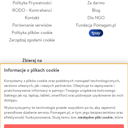
Polityka Prywatności
Za darmo
RODO - Kontrahenci
Blog
Kontakt
Dla NGO
Porównanie serwisów
Fundacja Pomagam.pl
Polityka plików cookie
Zarządzaj zgodami cookie
Zbieraj na
Informacje o plikach cookie
Leczenie
LGBTQ+
Zwierzęta
Powódź
Korzystamy z plików cookie oraz podobnych rozwiązań technologicznych,
zarówno własnych, jak i naszych partnerów. Obejmuje to zapisywanie i
Pożar
Wichura
przechowywanie informacji w pamięci Twojego urządzenia końcowego
(takiego jak np. laptop, tablet, smartfon) oraz późniejsze uzyskiwanie do nich
Ukraina
NGO
dostępu.
Sport
Religia
Wykorzystujemy te technologie przede wszystkim po to, aby zapewnić
Pomoc Finansowa
Edukacja
prawidłowe działanie serwisu Pomagam.pl, w tym jego bezpieczeństwo oraz
niezbędne pliki cookie
efektywność funkcjonowania. Służą temu tzw.
, które
Projekty
Podróż
pozostają zawsze aktywne.
Dowiedz się więcej
Pogrzeb
Impreza