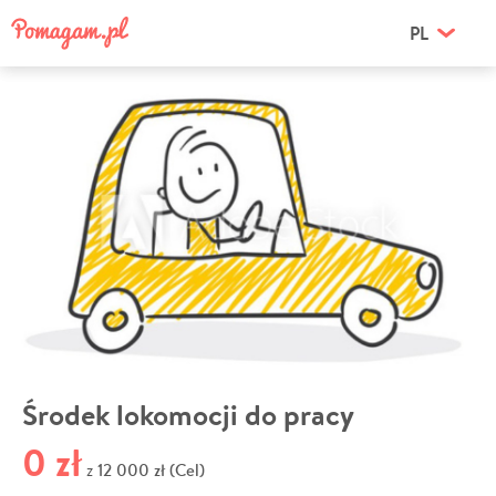
PL
Środek lokomocji do pracy
0 zł
12 000 zł (Cel)
z