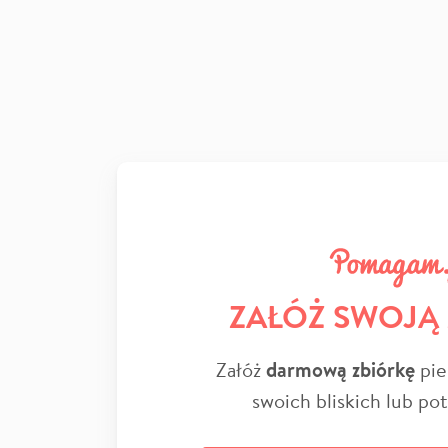
ZAŁÓŻ SWOJĄ
Załóż
darmową zbiórkę
pie
swoich bliskich lub po