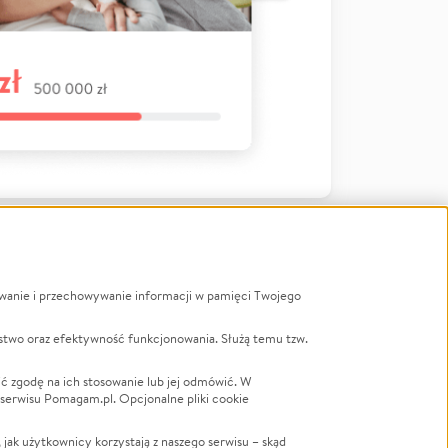
ywanie i przechowywanie informacji w pamięci Twojego
a
stwo oraz efektywność funkcjonowania. Służą temu tzw.
LGBTQ+
Powódź
ć zgodę na ich stosowanie lub jej odmówić. W
 serwisu Pomagam.pl. Opcjonalne pliki cookie
Wichura
NGO
ak użytkownicy korzystają z naszego serwisu – skąd