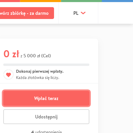
wórz zbiórkę - za darmo
PL
0 zł
5 000 zł (Cel)
z
Dokonaj pierwszej wpłaty.
Każda złotówka się liczy.
Wpłać teraz
Udostępnij
4
udostępnienia