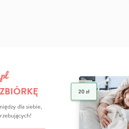
 ZBIÓRKĘ
niędzy dla siebie,
trzebujących!