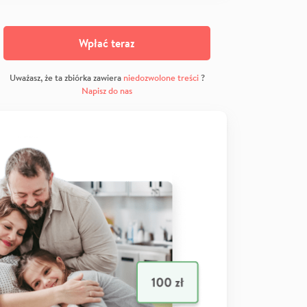
Wpłać teraz
Uważasz, że ta zbiórka zawiera
niedozwolone treści
?
Napisz do nas