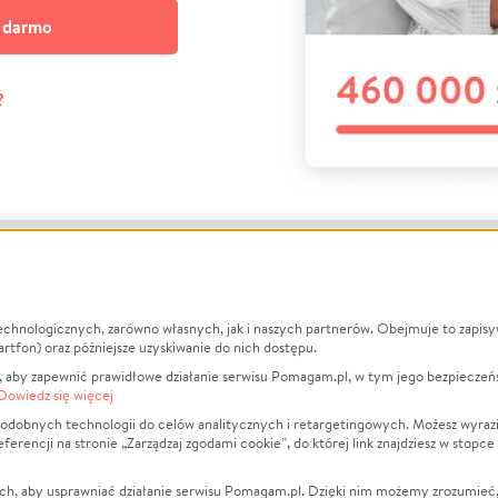
a darmo
?
echnologicznych, zarówno własnych, jak i naszych partnerów. Obejmuje to zapis
macje
O nas
Zbieraj n
artfon) oraz późniejsze uzyskiwanie do nich dostępu.
 aby zapewnić prawidłowe działanie serwisu Pomagam.pl, w tym jego bezpieczeń
działa?
Opinie
Leczenie
Dowiedz się więcej
min
Raporty
Zwierzęta
odobnych technologii do celów analitycznych i retargetingowych. Możesz wyrazi
ncji na stronie „Zarządzaj zgodami cookie”, do której link znajdziesz w stopce
ka Prywatności
Za darmo
Pożar
 Kontrahenci
Blog
Ukraina
ch, aby usprawniać działanie serwisu Pomagam.pl. Dzięki nim możemy zrozumieć, j