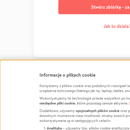
Stwórz zbiórkę - z
Jak to działa
Informacje o plikach cookie
Korzystamy z plików cookie oraz podobnych rozwiązań t
Infor
urządzenia końcowego (takiego jak np. laptop, tablet, sm
Wykorzystujemy te technologie przede wszystkim po to,
Jak to 
niezbędne pliki cookie
, które pozostają zawsze aktywne.
Facebook
Twitter
Instagram
Regula
opcjonalnych plików cookie
Dodatkowo, używamy
oraz p
dowolnym momencie masz możliwość zmiany swoich prefere
Polity
LinkedIn
TikTok
Youtube
wykorzystywane są w następujących celach:
RODO -
Analityka
– używamy tzw. plików cookie analityczny