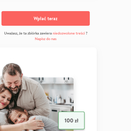
Wpłać teraz
Uważasz, że ta zbiórka zawiera
niedozwolone treści
?
Napisz do nas