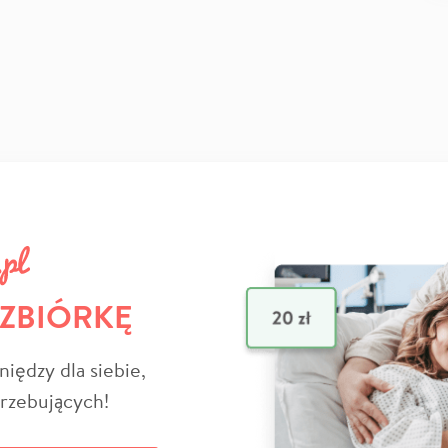
 ZBIÓRKĘ
niędzy dla siebie,
trzebujących!