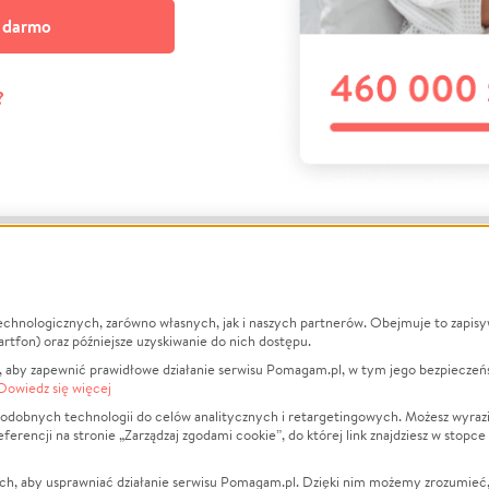
a darmo
?
echnologicznych, zarówno własnych, jak i naszych partnerów. Obejmuje to zapis
macje
O nas
Zbieraj n
artfon) oraz późniejsze uzyskiwanie do nich dostępu.
 aby zapewnić prawidłowe działanie serwisu Pomagam.pl, w tym jego bezpieczeń
działa?
Opinie
Leczenie
Dowiedz się więcej
min
Raporty
Zwierzęta
odobnych technologii do celów analitycznych i retargetingowych. Możesz wyrazi
ncji na stronie „Zarządzaj zgodami cookie”, do której link znajdziesz w stopce
ka Prywatności
Za darmo
Pożar
 Kontrahenci
Blog
Ukraina
ch, aby usprawniać działanie serwisu Pomagam.pl. Dzięki nim możemy zrozumieć, j