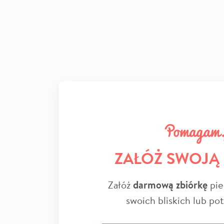
ZAŁÓŻ SWOJĄ
Załóż
darmową zbiórkę
pie
swoich bliskich lub po