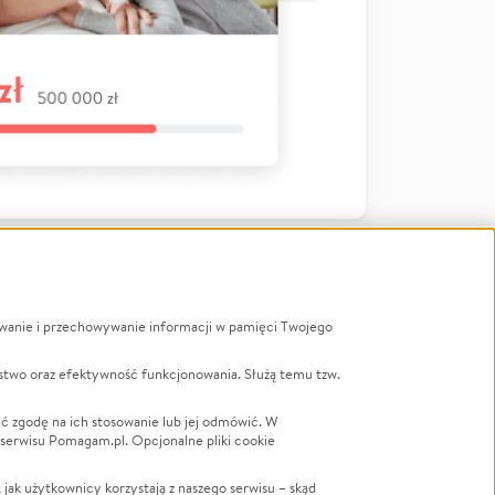
ywanie i przechowywanie informacji w pamięci Twojego
a
stwo oraz efektywność funkcjonowania. Służą temu tzw.
LGBTQ+
Powódź
ć zgodę na ich stosowanie lub jej odmówić. W
 serwisu Pomagam.pl. Opcjonalne pliki cookie
Wichura
NGO
ak użytkownicy korzystają z naszego serwisu – skąd