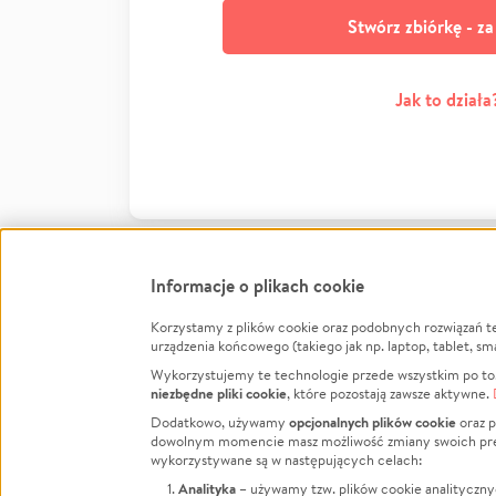
Stwórz zbiórkę - z
Jak to działa
Informacje o plikach cookie
Korzystamy z plików cookie oraz podobnych rozwiązań t
Infor
urządzenia końcowego (takiego jak np. laptop, tablet, sm
Wykorzystujemy te technologie przede wszystkim po to,
Jak to 
niezbędne pliki cookie
, które pozostają zawsze aktywne.
Facebook
Twitter
Instagram
Regula
opcjonalnych plików cookie
Dodatkowo, używamy
oraz p
dowolnym momencie masz możliwość zmiany swoich prefere
Polity
LinkedIn
TikTok
Youtube
wykorzystywane są w następujących celach:
RODO -
Analityka
– używamy tzw. plików cookie analityczny