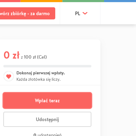
wórz zbiórkę - za darmo
PL
0 zł
100 zł (Cel)
z
Dokonaj pierwszej wpłaty.
Każda złotówka się liczy.
Wpłać teraz
Udostępnij
0
udostępnień