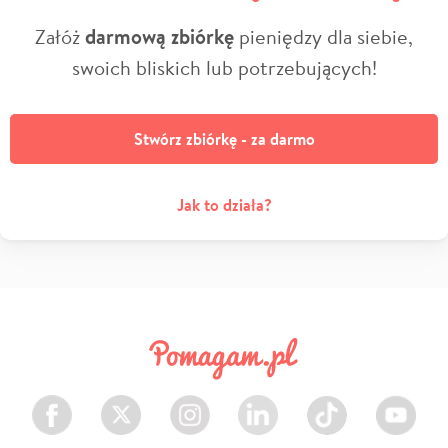
Załóż
darmową zbiórkę
pieniędzy dla siebie,
swoich bliskich lub potrzebujących!
Stwórz zbiórkę - za darmo
Jak to działa?
Facebook
Twitter
Instagram
LinkedIn
TikTok
Youtube