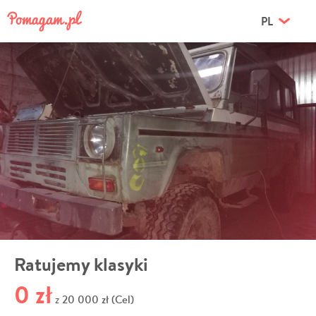
PL
Ratujemy klasyki
0 zł
20 000 zł (Cel)
z