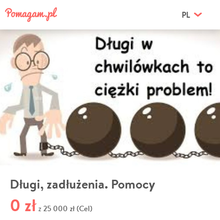
PL
Długi, zadłużenia. Pomocy
0 zł
25 000 zł (Cel)
z