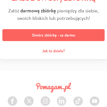
Załóż
darmową zbiórkę
pieniędzy dla siebie,
swoich bliskich lub potrzebujących!
Stwórz zbiórkę - za darmo
Jak to działa?
Facebook
Twitter
Instagram
LinkedIn
TikTok
Youtube