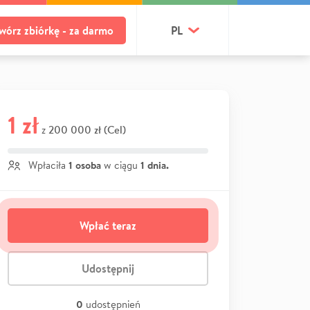
wórz zbiórkę - za darmo
PL
1 zł
200 000 zł (Cel)
z
1 osoba
1 dnia.
Wpłaciła
w ciągu
Wpłać teraz
Udostępnij
0
udostępnień