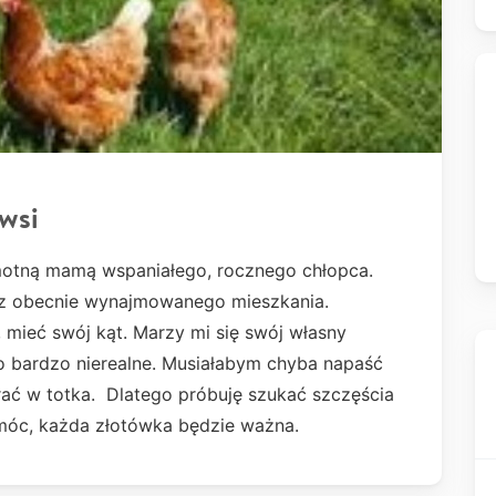
wsi
motną mamą wspaniałego, rocznego chłopca.
 z obecnie wynajmowanego mieszkania.
, mieć swój kąt. Marzy mi się swój własny
 bardzo nierealne. Musiałabym chyba napaść
rać w totka. Dlatego próbuję szukać szczęścia
omóc, każda złotówka będzie ważna.