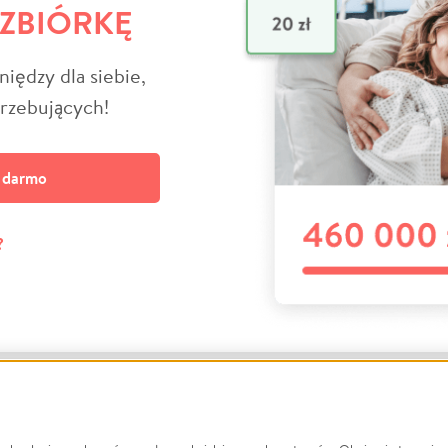
 ZBIÓRKĘ
niędzy dla siebie,
trzebujących!
a darmo
?