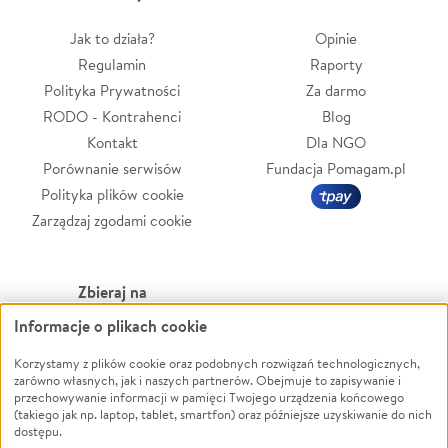
Jak to działa?
Opinie
Regulamin
Raporty
Polityka Prywatności
Za darmo
RODO - Kontrahenci
Blog
Kontakt
Dla NGO
Porównanie serwisów
Fundacja Pomagam.pl
Polityka plików cookie
Zarządzaj zgodami cookie
Zbieraj na
Informacje o plikach cookie
Leczenie
LGBTQ+
Zwierzęta
Powódź
Korzystamy z plików cookie oraz podobnych rozwiązań technologicznych,
zarówno własnych, jak i naszych partnerów. Obejmuje to zapisywanie i
Pożar
Wichura
przechowywanie informacji w pamięci Twojego urządzenia końcowego
(takiego jak np. laptop, tablet, smartfon) oraz późniejsze uzyskiwanie do nich
Ukraina
NGO
dostępu.
Sport
Religia