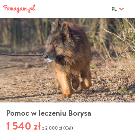
PL
Pomoc w leczeniu Borysa
1 540 zł
2 000 zł (Cel)
z