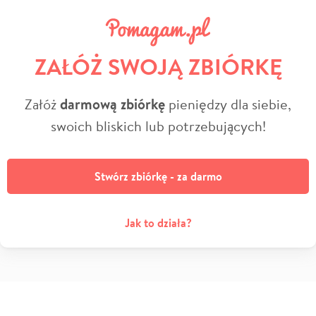
ZAŁÓŻ SWOJĄ ZBIÓRKĘ
Załóż
darmową zbiórkę
pieniędzy dla siebie,
swoich bliskich lub potrzebujących!
Stwórz zbiórkę - za darmo
Jak to działa?