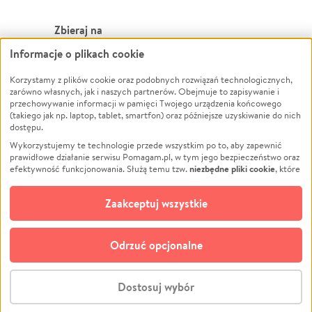
Zbieraj na
Informacje o plikach cookie
Leczenie
LGBTQ+
Zwierzęta
Powódź
Korzystamy z plików cookie oraz podobnych rozwiązań technologicznych,
zarówno własnych, jak i naszych partnerów. Obejmuje to zapisywanie i
Pożar
Wichura
przechowywanie informacji w pamięci Twojego urządzenia końcowego
(takiego jak np. laptop, tablet, smartfon) oraz późniejsze uzyskiwanie do nich
Ukraina
NGO
dostępu.
Sport
Religia
Wykorzystujemy te technologie przede wszystkim po to, aby zapewnić
Pomoc Finansowa
Edukacja
prawidłowe działanie serwisu Pomagam.pl, w tym jego bezpieczeństwo oraz
niezbędne pliki cookie
efektywność funkcjonowania. Służą temu tzw.
, które
Projekty
Podróż
pozostają zawsze aktywne.
Dowiedz się więcej
Pogrzeb
Impreza
opcjonalnych plików cookie
Dodatkowo, używamy
oraz podobnych
Zaakceptuj wszystkie
Społeczność lokalna
Ochrona środowiska
technologii do celów analitycznych i retargetingowych. Możesz wyrazić
zgodę na ich stosowanie lub jej odmówić. W dowolnym momencie masz
Kultura
Biznes
możliwość zmiany swoich preferencji na stronie „Zarządzaj zgodami cookie”,
Odrzuć opcjonalne
Polski
do której link znajdziesz w stopce serwisu Pomagam.pl. Opcjonalne pliki
cookie wykorzystywane są w następujących celach:
© CROWDING SP. Z O.O.
Analityka
– używamy tzw. plików cookie analitycznych, aby usprawniać
Dostosuj wybór
działanie serwisu Pomagam.pl. Dzięki nim możemy zrozumieć, jak
użytkownicy korzystają z naszego serwisu – skąd trafiają do serwisu, jak
Stwórz zbiórkę - za darmo
długo z niego korzystają i jak się po nim poruszają. Pozwala nam to na