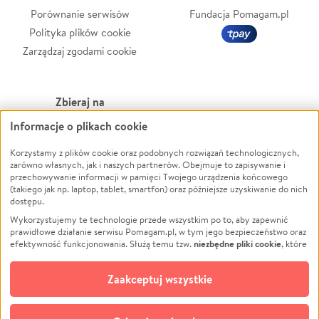
Porównanie serwisów
Fundacja Pomagam.pl
Polityka plików cookie
Zarządzaj zgodami cookie
Zbieraj na
Informacje o plikach cookie
Leczenie
LGBTQ+
Zwierzęta
Powódź
Korzystamy z plików cookie oraz podobnych rozwiązań technologicznych,
zarówno własnych, jak i naszych partnerów. Obejmuje to zapisywanie i
Pożar
Wichura
przechowywanie informacji w pamięci Twojego urządzenia końcowego
(takiego jak np. laptop, tablet, smartfon) oraz późniejsze uzyskiwanie do nich
Ukraina
NGO
dostępu.
Sport
Religia
Wykorzystujemy te technologie przede wszystkim po to, aby zapewnić
Pomoc Finansowa
Edukacja
prawidłowe działanie serwisu Pomagam.pl, w tym jego bezpieczeństwo oraz
niezbędne pliki cookie
efektywność funkcjonowania. Służą temu tzw.
, które
Projekty
Podróż
pozostają zawsze aktywne.
Dowiedz się więcej
Pogrzeb
Impreza
opcjonalnych plików cookie
Dodatkowo, używamy
oraz podobnych
Zaakceptuj wszystkie
Społeczność lokalna
Ochrona środowiska
technologii do celów analitycznych i retargetingowych. Możesz wyrazić
zgodę na ich stosowanie lub jej odmówić. W dowolnym momencie masz
Kultura
Biznes
możliwość zmiany swoich preferencji na stronie „Zarządzaj zgodami cookie”,