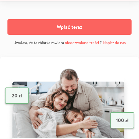
Wpłać teraz
Uważasz, że ta zbiórka zawiera
niedozwolone treści
?
Napisz do nas