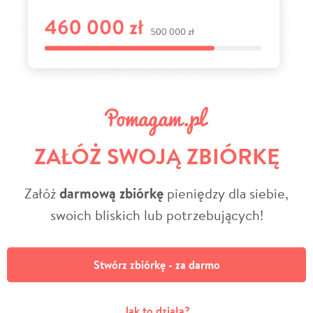
ZAŁÓŻ SWOJĄ ZBIÓRKĘ
Załóż
darmową zbiórkę
pieniędzy dla siebie,
swoich bliskich lub potrzebujących!
Stwórz zbiórkę - za darmo
Jak to działa?