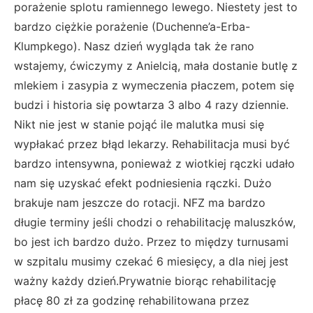
porażenie splotu ramiennego lewego. Niestety jest to
bardzo ciężkie porażenie (Duchenne’a-Erba-
Klumpkego). Nasz dzień wygląda tak że rano
wstajemy, ćwiczymy z Anielcią, mała dostanie butlę z
mlekiem i zasypia z wymeczenia płaczem, potem się
budzi i historia się powtarza 3 albo 4 razy dziennie.
Nikt nie jest w stanie pojąć ile malutka musi się
wypłakać przez błąd lekarzy. Rehabilitacja musi być
bardzo intensywna, ponieważ z wiotkiej rączki udało
nam się uzyskać efekt podniesienia rączki. Dużo
brakuje nam jeszcze do rotacji. NFZ ma bardzo
długie terminy jeśli chodzi o rehabilitację maluszków,
bo jest ich bardzo dużo. Przez to między turnusami
w szpitalu musimy czekać 6 miesięcy, a dla niej jest
ważny każdy dzień.
Prywatnie biorąc rehabilitację
płacę 80 zł za godzinę rehabilitowana przez