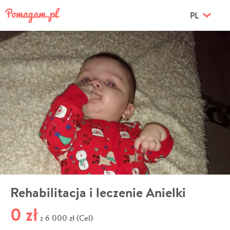
PL
Rehabilitacja i leczenie Anielki
0 zł
6 000 zł (Cel)
z