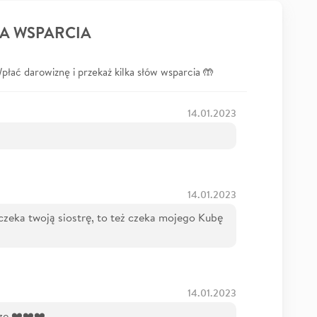
A WSPARCIA
łać darowiznę i przekaż kilka słów wsparcia 🤲
14.01.2023
14.01.2023
czeka twoją siostrę, to też czeka mojego Kubę
14.01.2023
rze ❤️❤️❤️