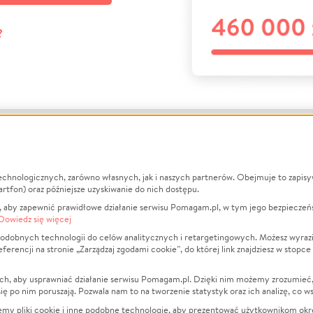
?
echnologicznych, zarówno własnych, jak i naszych partnerów. Obejmuje to zapis
macje
O nas
Zbieraj n
artfon) oraz późniejsze uzyskiwanie do nich dostępu.
 aby zapewnić prawidłowe działanie serwisu Pomagam.pl, w tym jego bezpieczeń
działa?
Opinie
Leczenie
Dowiedz się więcej
min
Raporty
Zwierzęta
odobnych technologii do celów analitycznych i retargetingowych. Możesz wyrazi
ncji na stronie „Zarządzaj zgodami cookie”, do której link znajdziesz w stopce
ka Prywatności
Za darmo
Pożar
 Kontrahenci
Blog
Ukraina
ch, aby usprawniać działanie serwisu Pomagam.pl. Dzięki nim możemy zrozumieć, j
t
Dla NGO
Sport
ak się po nim poruszają. Pozwala nam to na tworzenie statystyk oraz ich analizę, co w
anie serwisów
Fundacja Pomagam.pl
Pomoc Fi
jemy pliki cookie i inne podobne technologie, aby prezentować użytkownikom okr