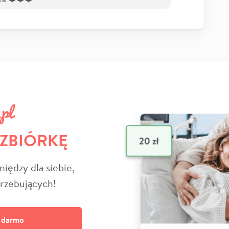
 ZBIÓRKĘ
niędzy dla siebie,
trzebujących!
a darmo