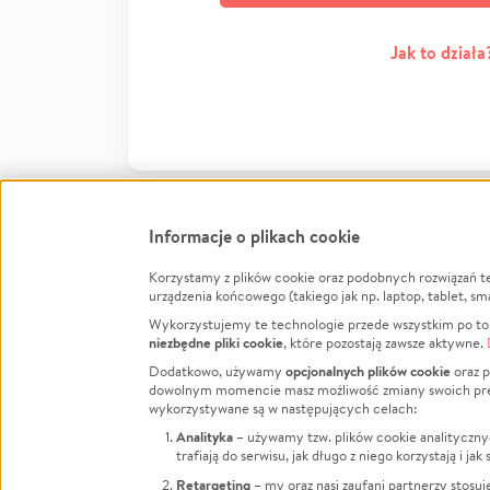
Jak to działa
Informacje o plikach cookie
Korzystamy z plików cookie oraz podobnych rozwiązań t
Infor
urządzenia końcowego (takiego jak np. laptop, tablet, sm
Wykorzystujemy te technologie przede wszystkim po to,
Jak to 
niezbędne pliki cookie
, które pozostają zawsze aktywne.
Facebook
Twitter
Instagram
Regula
opcjonalnych plików cookie
Dodatkowo, używamy
oraz p
dowolnym momencie masz możliwość zmiany swoich prefere
Polity
LinkedIn
TikTok
Youtube
wykorzystywane są w następujących celach:
RODO -
Analityka
– używamy tzw. plików cookie analityczny
Kontak
trafiają do serwisu, jak długo z niego korzystają i j
Porówn
Retargeting
– my oraz nasi zaufani partnerzy stosu