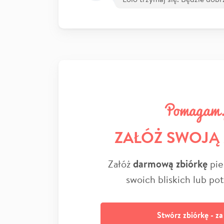
ZAŁÓŻ SWOJĄ
Załóż
darmową zbiórkę
pie
swoich bliskich lub po
Stwórz zbiórkę - z