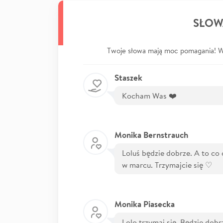
SŁOW
Twoje słowa mają moc pomagania! Wp
Staszek
Kocham Was ❤️
Monika Bernstrauch
Loluś będzie dobrze. A to co 
w marcu. Trzymajcie się ♡
Monika Piasecka
Lolo trzymaj się. Będzie dob