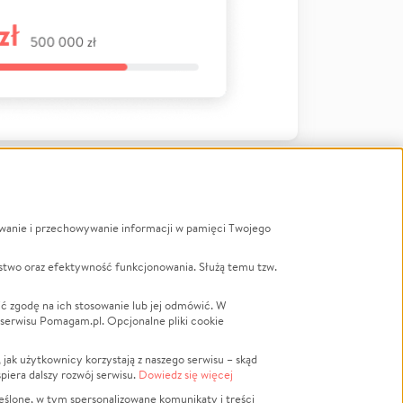
ywanie i przechowywanie informacji w pamięci Twojego
a
stwo oraz efektywność funkcjonowania. Służą temu tzw.
LGBTQ+
Powódź
ć zgodę na ich stosowanie lub jej odmówić. W
 serwisu Pomagam.pl. Opcjonalne pliki cookie
Wichura
NGO
ak użytkownicy korzystają z naszego serwisu – skąd
Religia
spiera dalszy rozwój serwisu.
Dowiedz się więcej
nansowa
Edukacja
eślone, w tym spersonalizowane komunikaty i treści