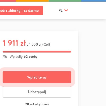
wórz zbiórkę - za darmo
PL
1 911 zł
1 500 zł (Cel)
z
62 osoby
Wpłaciły
Wpłać teraz
Udostępnij
28
udostępnień