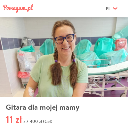
PL
Gitara dla mojej mamy
11 zł
7 400 zł (Cel)
z