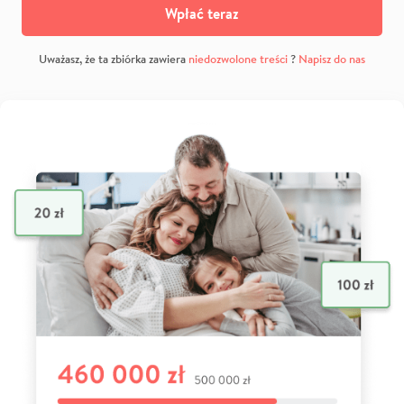
Wpłać teraz
Uważasz, że ta zbiórka zawiera
niedozwolone treści
?
Napisz do nas