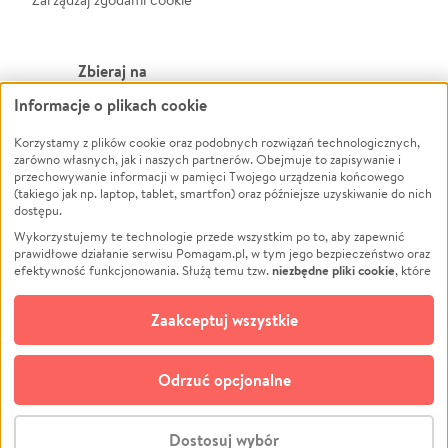
Zbieraj na
Informacje o plikach cookie
Leczenie
LGBTQ+
Zwierzęta
Powódź
Korzystamy z plików cookie oraz podobnych rozwiązań technologicznych,
zarówno własnych, jak i naszych partnerów. Obejmuje to zapisywanie i
Pożar
Wichura
przechowywanie informacji w pamięci Twojego urządzenia końcowego
(takiego jak np. laptop, tablet, smartfon) oraz późniejsze uzyskiwanie do nich
Ukraina
NGO
dostępu.
Sport
Religia
Wykorzystujemy te technologie przede wszystkim po to, aby zapewnić
Pomoc Finansowa
Edukacja
prawidłowe działanie serwisu Pomagam.pl, w tym jego bezpieczeństwo oraz
niezbędne pliki cookie
efektywność funkcjonowania. Służą temu tzw.
, które
Projekty
Podróż
pozostają zawsze aktywne.
Dowiedz się więcej
Pogrzeb
Impreza
opcjonalnych plików cookie
Dodatkowo, używamy
oraz podobnych
Zaakceptuj wszystkie
Społeczność lokalna
Ochrona środowiska
technologii do celów analitycznych i retargetingowych. Możesz wyrazić
zgodę na ich stosowanie lub jej odmówić. W dowolnym momencie masz
Kultura
Biznes
możliwość zmiany swoich preferencji na stronie „Zarządzaj zgodami cookie”,
Odrzuć opcjonalne
Polski
do której link znajdziesz w stopce serwisu Pomagam.pl. Opcjonalne pliki
cookie wykorzystywane są w następujących celach:
© CROWDING SP. Z O.O.
Analityka
– używamy tzw. plików cookie analitycznych, aby usprawniać
Dostosuj wybór
działanie serwisu Pomagam.pl. Dzięki nim możemy zrozumieć, jak