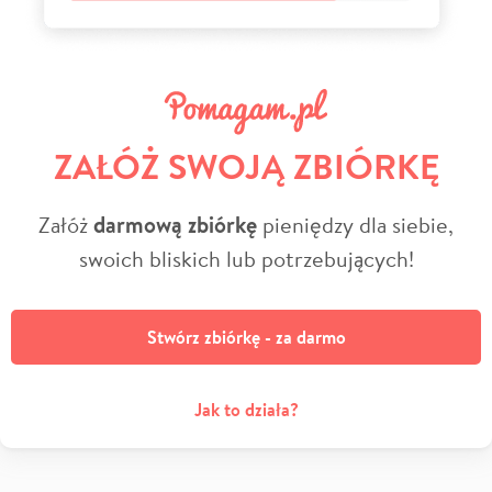
ZAŁÓŻ SWOJĄ ZBIÓRKĘ
Załóż
darmową zbiórkę
pieniędzy dla siebie,
swoich bliskich lub potrzebujących!
Stwórz zbiórkę - za darmo
Jak to działa?