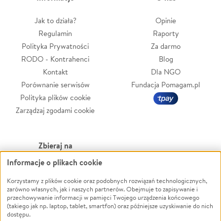
Jak to działa?
Opinie
Regulamin
Raporty
Polityka Prywatności
Za darmo
RODO - Kontrahenci
Blog
Kontakt
Dla NGO
Porównanie serwisów
Fundacja Pomagam.pl
Polityka plików cookie
Zarządzaj zgodami cookie
Zbieraj na
Informacje o plikach cookie
Leczenie
LGBTQ+
Zwierzęta
Powódź
Korzystamy z plików cookie oraz podobnych rozwiązań technologicznych,
zarówno własnych, jak i naszych partnerów. Obejmuje to zapisywanie i
Pożar
Wichura
przechowywanie informacji w pamięci Twojego urządzenia końcowego
(takiego jak np. laptop, tablet, smartfon) oraz późniejsze uzyskiwanie do nich
Ukraina
NGO
dostępu.
Sport
Religia