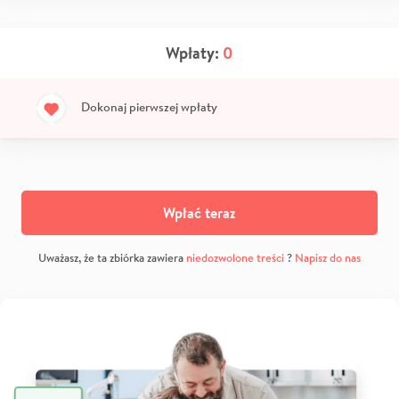
Wpłaty:
0
Dokonaj pierwszej wpłaty
Wpłać teraz
Uważasz, że ta zbiórka zawiera
niedozwolone treści
?
Napisz do nas