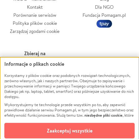
Kontakt
Dla NGO
Porównanie serwisów
Fundacja Pomagam.pl
Polityka plików cookie
Zarządzaj zgodami cookie
Zbieraj na
Informacje o plikach cookie
Leczenie
LGBTQ+
Zwierzęta
Powódź
Korzystamy z plików cookie oraz podobnych rozwiązań technologicznych,
zarówno własnych, jak i naszych partnerów. Obejmuje to zapisywanie i
Pożar
Wichura
przechowywanie informacji w pamięci Twojego urządzenia końcowego
(takiego jak np. laptop, tablet, smartfon) oraz późniejsze uzyskiwanie do nich
Ukraina
NGO
dostępu.
Sport
Religia
Wykorzystujemy te technologie przede wszystkim po to, aby zapewnić
Pomoc Finansowa
Edukacja
prawidłowe działanie serwisu Pomagam.pl, w tym jego bezpieczeństwo oraz
niezbędne pliki cookie
efektywność funkcjonowania. Służą temu tzw.
, które
Projekty
Podróż
pozostają zawsze aktywne.
Dowiedz się więcej
Pogrzeb
Impreza
opcjonalnych plików cookie
Dodatkowo, używamy
oraz podobnych
Zaakceptuj wszystkie
Społeczność lokalna
Ochrona środowiska
technologii do celów analitycznych i retargetingowych. Możesz wyrazić