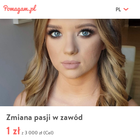
PL
Zmiana pasji w zawód
1 zł
3 000 zł (Cel)
z