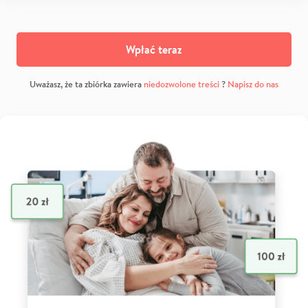
Wpłać teraz
Uważasz, że ta zbiórka zawiera
niedozwolone treści
?
Napisz do nas