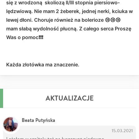
się z wrodzoną skoliozą ll/lll stopnia piersiowo-
lędzwiową. Nie mam 2 żeberek, jednej nerki, kciuka w
lewej dłoni. Choruje również na bolerioze 😢😢😢
mam słabą wydolność płucną. Z całego serca Proszę
Was o pomoc❗❗❗
Każda złotówka ma znaczenie.
AKTUALIZACJE
Beata Putyńska
15.03.2021
Leżałam w szpitalu też na łuszczycę niedawno