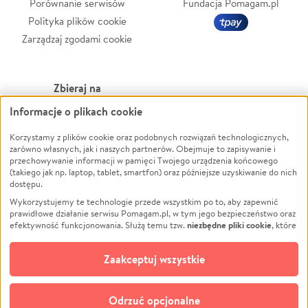
Porównanie serwisów
Fundacja Pomagam.pl
Polityka plików cookie
Zarządzaj zgodami cookie
Zbieraj na
Informacje o plikach cookie
Leczenie
LGBTQ+
Zwierzęta
Powódź
Korzystamy z plików cookie oraz podobnych rozwiązań technologicznych,
zarówno własnych, jak i naszych partnerów. Obejmuje to zapisywanie i
Pożar
Wichura
przechowywanie informacji w pamięci Twojego urządzenia końcowego
(takiego jak np. laptop, tablet, smartfon) oraz późniejsze uzyskiwanie do nich
Ukraina
NGO
dostępu.
Sport
Religia
Wykorzystujemy te technologie przede wszystkim po to, aby zapewnić
Pomoc Finansowa
Edukacja
prawidłowe działanie serwisu Pomagam.pl, w tym jego bezpieczeństwo oraz
niezbędne pliki cookie
efektywność funkcjonowania. Służą temu tzw.
, które
Projekty
Podróż
pozostają zawsze aktywne.
Dowiedz się więcej
Pogrzeb
Impreza
opcjonalnych plików cookie
Dodatkowo, używamy
oraz podobnych
Zaakceptuj wszystkie
Społeczność lokalna
Ochrona środowiska
technologii do celów analitycznych i retargetingowych. Możesz wyrazić
zgodę na ich stosowanie lub jej odmówić. W dowolnym momencie masz
Kultura
Biznes
możliwość zmiany swoich preferencji na stronie „Zarządzaj zgodami cookie”,
Odrzuć opcjonalne
Polski
do której link znajdziesz w stopce serwisu Pomagam.pl. Opcjonalne pliki