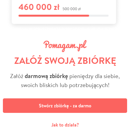
ZAŁÓŻ SWOJĄ ZBIÓRKĘ
Załóż
darmową zbiórkę
pieniędzy dla siebie,
swoich bliskich lub potrzebujących!
Stwórz zbiórkę - za darmo
Jak to działa?