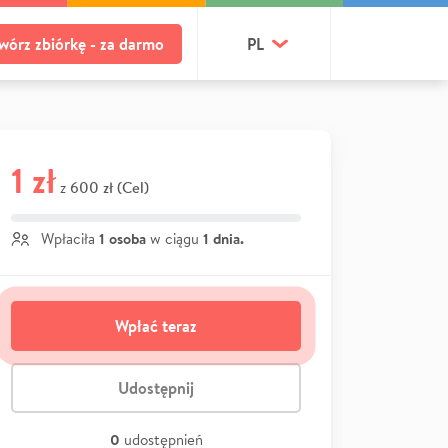
wórz zbiórkę - za darmo
PL
1 zł
600 zł (Cel)
z
1 osoba
1 dnia.
Wpłaciła
w ciągu
Wpłać teraz
Udostępnij
0
udostępnień