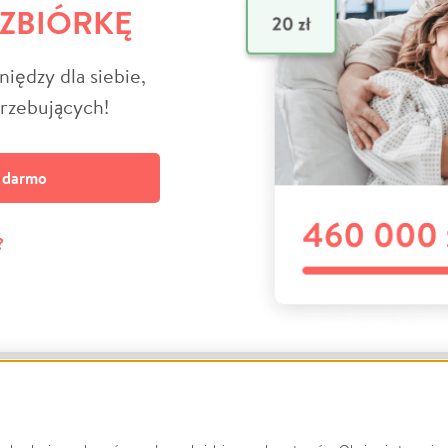
 ZBIÓRKĘ
niędzy dla siebie,
trzebujących!
a darmo
?