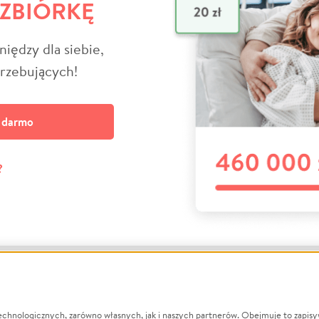
 ZBIÓRKĘ
niędzy dla siebie,
trzebujących!
a darmo
?
echnologicznych, zarówno własnych, jak i naszych partnerów. Obejmuje to zapis