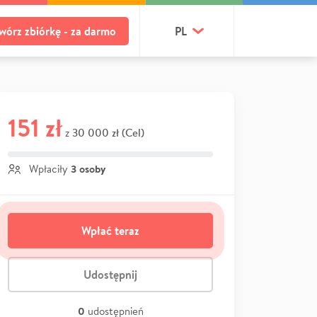
wórz zbiórkę - za darmo
PL
151 zł
30 000 zł (Cel)
z
3 osoby
Wpłaciły
Wpłać teraz
Udostępnij
0
udostępnień