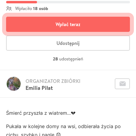
18 osób
Wpłaciło
Wpłać teraz
Udostępnij
28
udostępnień
ORGANIZATOR ZBIÓRKI
Emilia Piłat
Śmierć przyszła z wiatrem...💔
Pukała w kolejne domy na wsi, odbierała życia po
cichu, szybko i nagle 😞