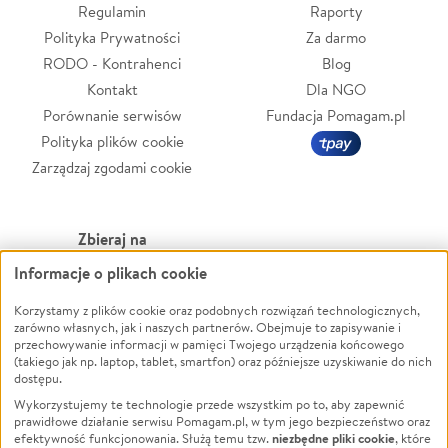
Regulamin
Raporty
Polityka Prywatności
Za darmo
RODO - Kontrahenci
Blog
Kontakt
Dla NGO
Porównanie serwisów
Fundacja Pomagam.pl
Polityka plików cookie
Zarządzaj zgodami cookie
Zbieraj na
Informacje o plikach cookie
Leczenie
LGBTQ+
Zwierzęta
Powódź
Korzystamy z plików cookie oraz podobnych rozwiązań technologicznych,
zarówno własnych, jak i naszych partnerów. Obejmuje to zapisywanie i
Pożar
Wichura
przechowywanie informacji w pamięci Twojego urządzenia końcowego
(takiego jak np. laptop, tablet, smartfon) oraz późniejsze uzyskiwanie do nich
Ukraina
NGO
dostępu.
Sport
Religia
Wykorzystujemy te technologie przede wszystkim po to, aby zapewnić
Pomoc Finansowa
Edukacja
prawidłowe działanie serwisu Pomagam.pl, w tym jego bezpieczeństwo oraz
niezbędne pliki cookie
efektywność funkcjonowania. Służą temu tzw.
, które
Projekty
Podróż