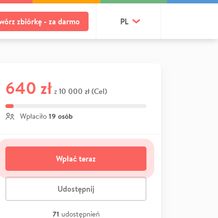
wórz zbiórkę - za darmo
PL
640 zł
10 000 zł (Cel)
z
19 osób
Wpłaciło
Wpłać teraz
Udostępnij
71
udostępnień