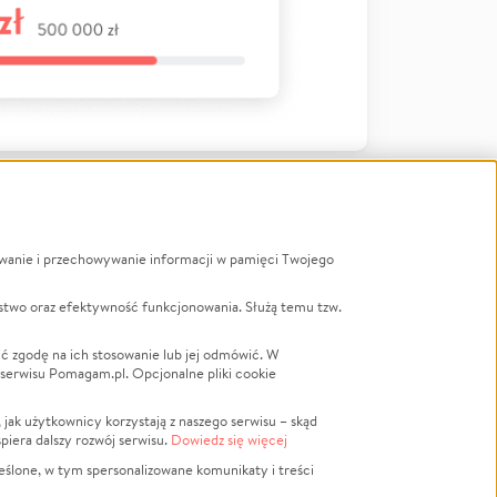
ywanie i przechowywanie informacji w pamięci Twojego
a
stwo oraz efektywność funkcjonowania. Służą temu tzw.
LGBTQ+
Powódź
ć zgodę na ich stosowanie lub jej odmówić. W
 serwisu Pomagam.pl. Opcjonalne pliki cookie
Wichura
NGO
ak użytkownicy korzystają z naszego serwisu – skąd
Religia
spiera dalszy rozwój serwisu.
Dowiedz się więcej
nansowa
Edukacja
eślone, w tym spersonalizowane komunikaty i treści
Podróż