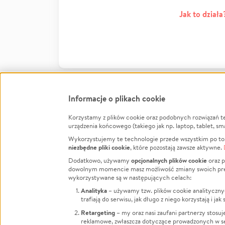
Jak to działa
Informacje o plikach cookie
Korzystamy z plików cookie oraz podobnych rozwiązań t
Infor
urządzenia końcowego (takiego jak np. laptop, tablet, sm
Wykorzystujemy te technologie przede wszystkim po to,
Jak to 
niezbędne pliki cookie
, które pozostają zawsze aktywne.
Facebook
Twitter
Instagram
Regula
opcjonalnych plików cookie
Dodatkowo, używamy
oraz p
dowolnym momencie masz możliwość zmiany swoich prefere
Polity
LinkedIn
TikTok
Youtube
wykorzystywane są w następujących celach:
RODO -
Analityka
– używamy tzw. plików cookie analityczny
Kontak
trafiają do serwisu, jak długo z niego korzystają i j
Porówn
Retargeting
– my oraz nasi zaufani partnerzy stosu
reklamowe, zwłaszcza dotyczące prowadzonych w se
Polityk