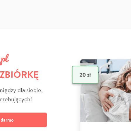
 ZBIÓRKĘ
niędzy dla siebie,
trzebujących!
a darmo