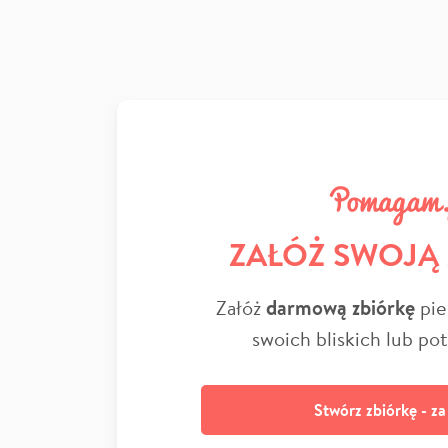
ZAŁÓŻ SWOJĄ
Załóż
darmową zbiórkę
pie
swoich bliskich lub po
Stwórz zbiórkę - z