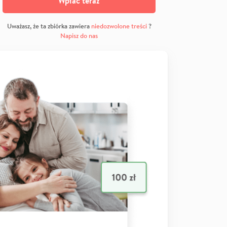
Wpłać teraz
Uważasz, że ta zbiórka zawiera
niedozwolone treści
?
Napisz do nas