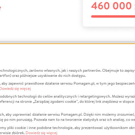
?
echnologicznych, zarówno własnych, jak i naszych partnerów. Obejmuje to zapis
macje
O nas
Zbieraj n
artfon) oraz późniejsze uzyskiwanie do nich dostępu.
 aby zapewnić prawidłowe działanie serwisu Pomagam.pl, w tym jego bezpieczeń
działa?
Opinie
Leczenie
Dowiedz się więcej
min
Raporty
Zwierzęta
odobnych technologii do celów analitycznych i retargetingowych. Możesz wyrazi
ncji na stronie „Zarządzaj zgodami cookie”, do której link znajdziesz w stopce
ka Prywatności
Za darmo
Pożar
 Kontrahenci
Blog
Ukraina
ch, aby usprawniać działanie serwisu Pomagam.pl. Dzięki nim możemy zrozumieć, j
t
Dla NGO
Sport
ak się po nim poruszają. Pozwala nam to na tworzenie statystyk oraz ich analizę, co w
anie serwisów
Fundacja Pomagam.pl
Pomoc Fi
jemy pliki cookie i inne podobne technologie, aby prezentować użytkownikom okr
rwisie zbiórek.
Dowiedz się więcej
a plików cookie
Projekty