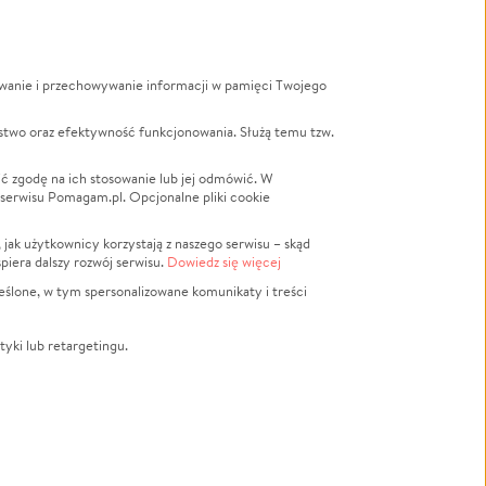
ywanie i przechowywanie informacji w pamięci Twojego
a
stwo oraz efektywność funkcjonowania. Służą temu tzw.
LGBTQ+
Powódź
ć zgodę na ich stosowanie lub jej odmówić. W
 serwisu Pomagam.pl. Opcjonalne pliki cookie
Wichura
NGO
ak użytkownicy korzystają z naszego serwisu – skąd
Religia
spiera dalszy rozwój serwisu.
Dowiedz się więcej
nansowa
Edukacja
eślone, w tym spersonalizowane komunikaty i treści
Podróż
Impreza
tyki lub retargetingu.
ść lokalna
Ochrona środowiska
Biznes