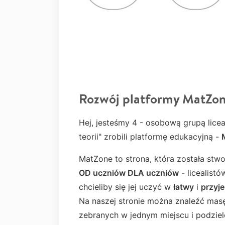
Rozwój platformy MatZon
Hej, jesteśmy 4 - osobową grupą licea
teorii" zrobili platformę edukacyjną -
MatZone to strona, która została st
OD uczniów DLA uczniów
- licealist
chcieliby się jej uczyć w
ł
atwy
i
przyj
Na naszej stronie można znaleźć ma
zebranych w jednym miejscu i podziel