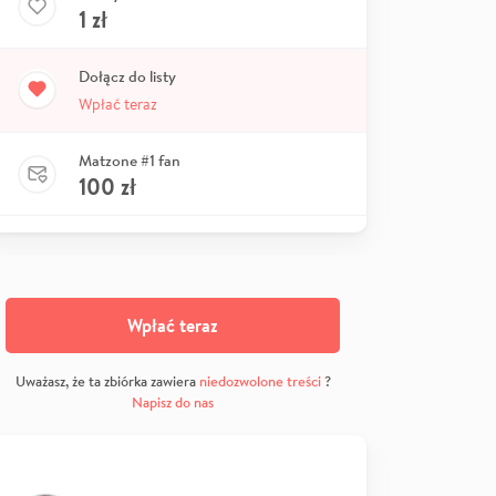
1
zł
Dołącz do listy
Wpłać teraz
Matzone #1 fan
100
zł
Wpłać teraz
Uważasz, że ta zbiórka zawiera
niedozwolone treści
?
Napisz do nas