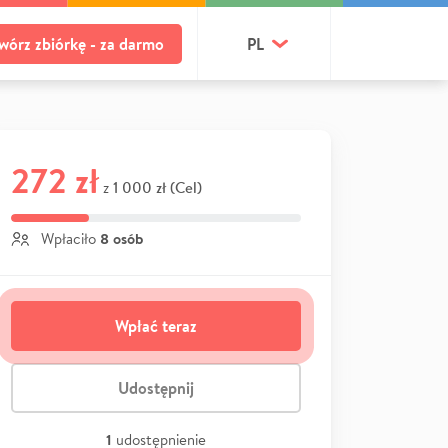
wórz zbiórkę - za darmo
PL
272 zł
1 000 zł (Cel)
z
8 osób
Wpłaciło
Wpłać teraz
Udostępnij
1
udostępnienie