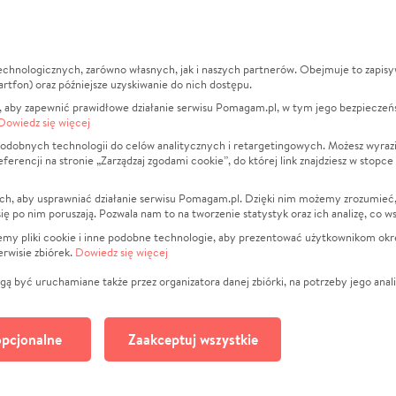
echnologicznych, zarówno własnych, jak i naszych partnerów. Obejmuje to zapis
macje
O nas
Zbieraj n
artfon) oraz późniejsze uzyskiwanie do nich dostępu.
 aby zapewnić prawidłowe działanie serwisu Pomagam.pl, w tym jego bezpieczeń
działa?
Opinie
Leczenie
Dowiedz się więcej
min
Raporty
Zwierzęta
odobnych technologii do celów analitycznych i retargetingowych. Możesz wyrazi
ncji na stronie „Zarządzaj zgodami cookie”, do której link znajdziesz w stopce
ka Prywatności
Za darmo
Pożar
 Kontrahenci
Blog
Ukraina
ch, aby usprawniać działanie serwisu Pomagam.pl. Dzięki nim możemy zrozumieć, j
t
Dla NGO
Sport
ak się po nim poruszają. Pozwala nam to na tworzenie statystyk oraz ich analizę, co w
anie serwisów
Fundacja Pomagam.pl
Pomoc Fi
jemy pliki cookie i inne podobne technologie, aby prezentować użytkownikom okr
rwisie zbiórek.
Dowiedz się więcej
a plików cookie
Projekty
zaj zgodami cookie
Pogrzeb
ą być uruchamiane także przez organizatora danej zbiórki, na potrzeby jego anali
Społeczno
Kultura
pcjonalne
Zaakceptuj wszystkie