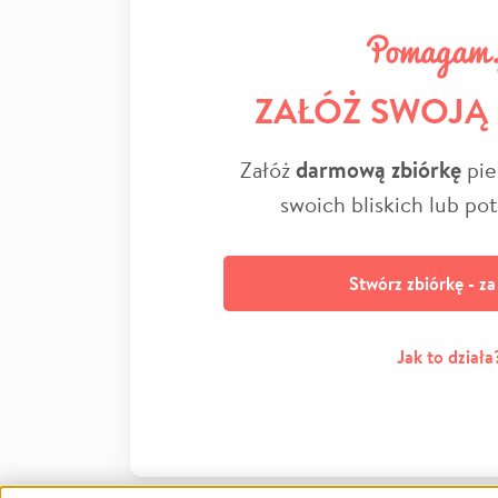
ZAŁÓŻ SWOJĄ
Załóż
darmową zbiórkę
pie
swoich bliskich lub po
Stwórz zbiórkę - z
Jak to działa