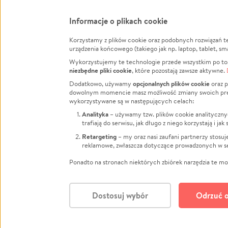
Informacje o plikach cookie
Korzystamy z plików cookie oraz podobnych rozwiązań t
Infor
urządzenia końcowego (takiego jak np. laptop, tablet, sm
Wykorzystujemy te technologie przede wszystkim po to,
Jak to 
niezbędne pliki cookie
, które pozostają zawsze aktywne.
Facebook
Twitter
Instagram
Regula
opcjonalnych plików cookie
Dodatkowo, używamy
oraz p
dowolnym momencie masz możliwość zmiany swoich prefere
Polity
LinkedIn
TikTok
Youtube
wykorzystywane są w następujących celach:
RODO -
Analityka
– używamy tzw. plików cookie analityczny
Kontak
trafiają do serwisu, jak długo z niego korzystają i j
Porówn
Retargeting
– my oraz nasi zaufani partnerzy stosu
reklamowe, zwłaszcza dotyczące prowadzonych w se
Polityk
Zarząd
Ponadto na stronach niektórych zbiórek narzędzia te mog
Dostosuj wybór
Odrzuć o
Polski
© CROWDING SP. Z O.O.