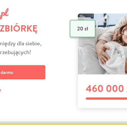
 ZBIÓRKĘ
niędzy dla siebie,
trzebujących!
a darmo
?