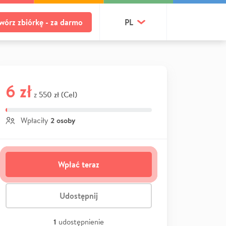
wórz zbiórkę - za darmo
PL
6 zł
550 zł (Cel)
z
2 osoby
Wpłaciły
Wpłać teraz
Udostępnij
1
udostępnienie