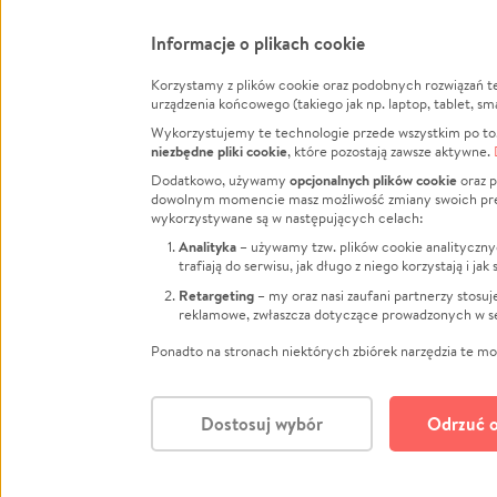
Informacje o plikach cookie
Korzystamy z plików cookie oraz podobnych rozwiązań t
Infor
urządzenia końcowego (takiego jak np. laptop, tablet, sm
Wykorzystujemy te technologie przede wszystkim po to,
Jak to 
niezbędne pliki cookie
, które pozostają zawsze aktywne.
Facebook
Twitter
Instagram
Regula
opcjonalnych plików cookie
Dodatkowo, używamy
oraz p
dowolnym momencie masz możliwość zmiany swoich prefere
Polity
LinkedIn
TikTok
Youtube
wykorzystywane są w następujących celach:
RODO -
Analityka
– używamy tzw. plików cookie analityczny
Kontak
trafiają do serwisu, jak długo z niego korzystają i j
Porówn
Retargeting
– my oraz nasi zaufani partnerzy stosu
reklamowe, zwłaszcza dotyczące prowadzonych w se
Polityk
Zarząd
Ponadto na stronach niektórych zbiórek narzędzia te mog
Dostosuj wybór
Odrzuć o
Polski
© CROWDING SP. Z O.O.