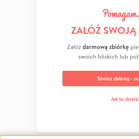
ZAŁÓŻ SWOJĄ
Załóż
darmową zbiórkę
pie
swoich bliskich lub po
Stwórz zbiórkę - z
Jak to działa