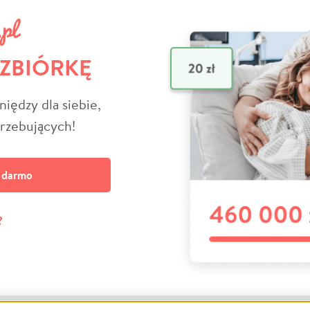
 ZBIÓRKĘ
niędzy dla siebie,
trzebujących!
a darmo
?