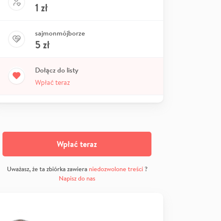
1
zł
sajmonmójborze
5
zł
Dołącz do listy
Wpłać teraz
Wpłać teraz
Uważasz, że ta zbiórka zawiera
niedozwolone treści
?
Napisz do nas