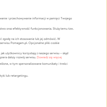
ywanie i przechowywanie informacji w pamięci Twojego
a
stwo oraz efektywność funkcjonowania. Służą temu tzw.
LGBTQ+
Powódź
ć zgodę na ich stosowanie lub jej odmówić. W
 serwisu Pomagam.pl. Opcjonalne pliki cookie
Wichura
NGO
ak użytkownicy korzystają z naszego serwisu – skąd
Religia
spiera dalszy rozwój serwisu.
Dowiedz się więcej
nansowa
Edukacja
eślone, w tym spersonalizowane komunikaty i treści
Podróż
Impreza
tyki lub retargetingu.
ść lokalna
Ochrona środowiska
Biznes