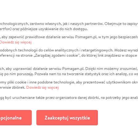
echnologicznych, zarówno własnych, jak i naszych partnerów. Obejmuje to zapis
macje
O nas
Zbieraj n
artfon) oraz późniejsze uzyskiwanie do nich dostępu.
 aby zapewnić prawidłowe działanie serwisu Pomagam.pl, w tym jego bezpieczeń
działa?
Opinie
Leczenie
Dowiedz się więcej
min
Raporty
Zwierzęta
odobnych technologii do celów analitycznych i retargetingowych. Możesz wyrazi
ncji na stronie „Zarządzaj zgodami cookie”, do której link znajdziesz w stopce
ka Prywatności
Za darmo
Pożar
 Kontrahenci
Blog
Ukraina
ch, aby usprawniać działanie serwisu Pomagam.pl. Dzięki nim możemy zrozumieć, j
t
Dla NGO
Sport
ak się po nim poruszają. Pozwala nam to na tworzenie statystyk oraz ich analizę, co w
anie serwisów
Fundacja Pomagam.pl
Pomoc Fi
jemy pliki cookie i inne podobne technologie, aby prezentować użytkownikom okr
rwisie zbiórek.
Dowiedz się więcej
a plików cookie
Projekty
zaj zgodami cookie
Pogrzeb
ą być uruchamiane także przez organizatora danej zbiórki, na potrzeby jego anali
Społeczno
Kultura
pcjonalne
Zaakceptuj wszystkie