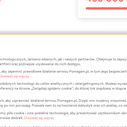
?
echnologicznych, zarówno własnych, jak i naszych partnerów. Obejmuje to zapis
macje
O nas
Zbieraj n
artfon) oraz późniejsze uzyskiwanie do nich dostępu.
 aby zapewnić prawidłowe działanie serwisu Pomagam.pl, w tym jego bezpieczeń
działa?
Opinie
Leczenie
Dowiedz się więcej
min
Raporty
Zwierzęta
odobnych technologii do celów analitycznych i retargetingowych. Możesz wyrazi
ncji na stronie „Zarządzaj zgodami cookie”, do której link znajdziesz w stopce
ka Prywatności
Za darmo
Pożar
 Kontrahenci
Blog
Ukraina
ch, aby usprawniać działanie serwisu Pomagam.pl. Dzięki nim możemy zrozumieć, j
t
Dla NGO
Sport
ak się po nim poruszają. Pozwala nam to na tworzenie statystyk oraz ich analizę, co w
anie serwisów
Fundacja Pomagam.pl
Pomoc Fi
jemy pliki cookie i inne podobne technologie, aby prezentować użytkownikom okr
rwisie zbiórek.
Dowiedz się więcej
a plików cookie
Projekty
zaj zgodami cookie
Pogrzeb