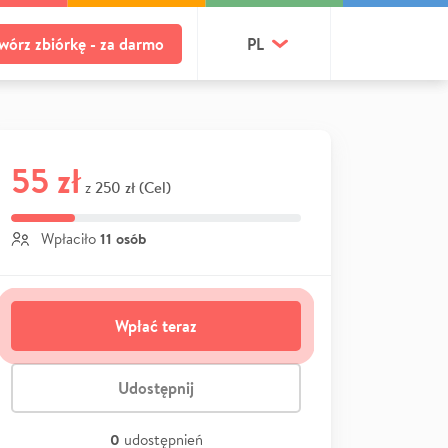
wórz zbiórkę - za darmo
PL
55 zł
250 zł (Cel)
z
11 osób
Wpłaciło
Wpłać teraz
Udostępnij
0
udostępnień