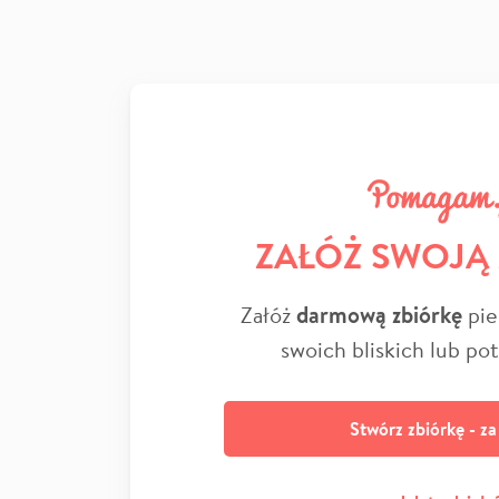
ZAŁÓŻ SWOJĄ
Załóż
darmową zbiórkę
pie
swoich bliskich lub po
Stwórz zbiórkę - z