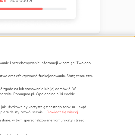
ywanie i przechowywanie informacji w pamięci Twojego
a
stwo oraz efektywność funkcjonowania. Służą temu tzw.
LGBTQ+
Powódź
ć zgodę na ich stosowanie lub jej odmówić. W
 serwisu Pomagam.pl. Opcjonalne pliki cookie
Wichura
NGO
ak użytkownicy korzystają z naszego serwisu – skąd
Religia
spiera dalszy rozwój serwisu.
Dowiedz się więcej
nansowa
Edukacja
eślone, w tym spersonalizowane komunikaty i treści
Podróż
Impreza