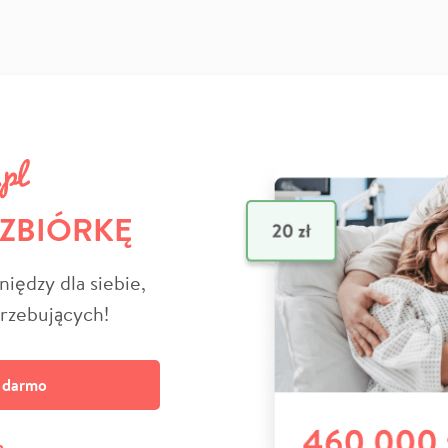
 ZBIÓRKĘ
niędzy dla siebie,
trzebujących!
a darmo