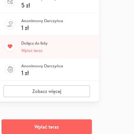
5
zł
Anonimowy Darczyńca
1
zł
Dołącz do listy
Wpłać teraz
Anonimowy Darczyńca
1
zł
Zobacz więcej
Wpłać teraz