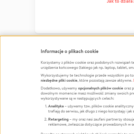
Jak to działa
Informacje o plikach cookie
Korzystamy z plików cookie oraz podobnych rozwiązań t
Infor
urządzenia końcowego (takiego jak np. laptop, tablet, sm
Wykorzystujemy te technologie przede wszystkim po to,
Jak to 
niezbędne pliki cookie
, które pozostają zawsze aktywne.
Facebook
Twitter
Instagram
Regula
opcjonalnych plików cookie
Dodatkowo, używamy
oraz p
dowolnym momencie masz możliwość zmiany swoich prefere
Polity
LinkedIn
TikTok
Youtube
wykorzystywane są w następujących celach:
RODO -
Analityka
– używamy tzw. plików cookie analityczny
Kontak
trafiają do serwisu, jak długo z niego korzystają i j
Porówn
Retargeting
– my oraz nasi zaufani partnerzy stosu
reklamowe, zwłaszcza dotyczące prowadzonych w se
Polityk
Zarząd