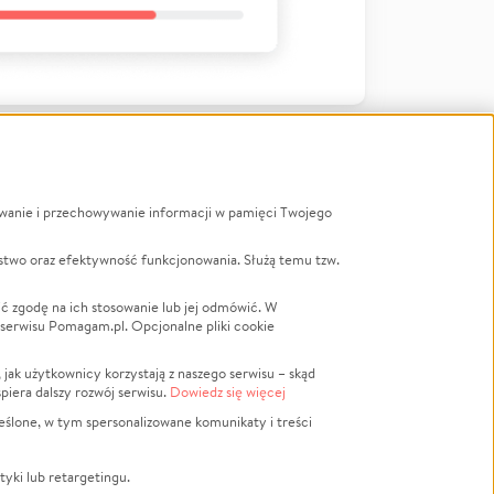
ywanie i przechowywanie informacji w pamięci Twojego
a
stwo oraz efektywność funkcjonowania. Służą temu tzw.
LGBTQ+
Powódź
ć zgodę na ich stosowanie lub jej odmówić. W
 serwisu Pomagam.pl. Opcjonalne pliki cookie
Wichura
NGO
ak użytkownicy korzystają z naszego serwisu – skąd
Religia
spiera dalszy rozwój serwisu.
Dowiedz się więcej
nansowa
Edukacja
eślone, w tym spersonalizowane komunikaty i treści
Podróż
Impreza
tyki lub retargetingu.