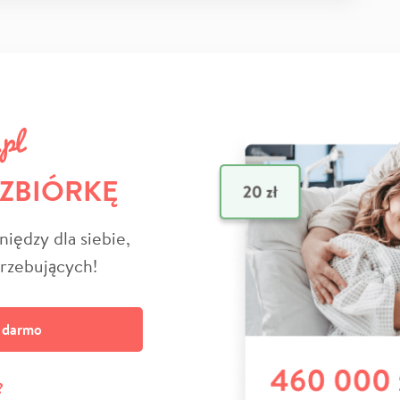
 ZBIÓRKĘ
niędzy dla siebie,
trzebujących!
a darmo
?