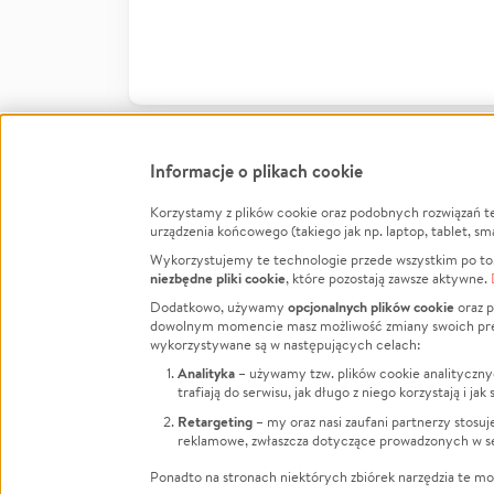
Informacje o plikach cookie
Korzystamy z plików cookie oraz podobnych rozwiązań t
Infor
urządzenia końcowego (takiego jak np. laptop, tablet, sm
Wykorzystujemy te technologie przede wszystkim po to,
Jak to 
niezbędne pliki cookie
, które pozostają zawsze aktywne.
Facebook
Twitter
Instagram
Regula
opcjonalnych plików cookie
Dodatkowo, używamy
oraz p
dowolnym momencie masz możliwość zmiany swoich prefere
Polity
LinkedIn
TikTok
Youtube
wykorzystywane są w następujących celach:
RODO -
Analityka
– używamy tzw. plików cookie analityczny
Kontak
trafiają do serwisu, jak długo z niego korzystają i j
Porówn
Retargeting
– my oraz nasi zaufani partnerzy stosu
reklamowe, zwłaszcza dotyczące prowadzonych w se
Polityk
Zarząd
Ponadto na stronach niektórych zbiórek narzędzia te mog