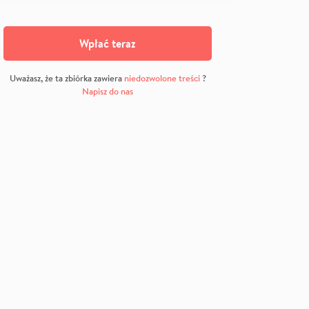
Wpłać teraz
Uważasz, że ta zbiórka zawiera
niedozwolone treści
?
Napisz do nas