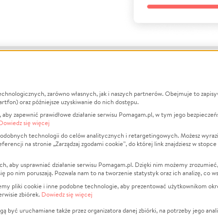
echnologicznych, zarówno własnych, jak i naszych partnerów. Obejmuje to zapis
macje
O nas
Zbieraj n
artfon) oraz późniejsze uzyskiwanie do nich dostępu.
 aby zapewnić prawidłowe działanie serwisu Pomagam.pl, w tym jego bezpieczeń
działa?
Opinie
Leczenie
Dowiedz się więcej
min
Raporty
Zwierzęta
odobnych technologii do celów analitycznych i retargetingowych. Możesz wyrazi
ncji na stronie „Zarządzaj zgodami cookie”, do której link znajdziesz w stopce
ka Prywatności
Za darmo
Pożar
 Kontrahenci
Blog
Ukraina
ch, aby usprawniać działanie serwisu Pomagam.pl. Dzięki nim możemy zrozumieć, j
t
Dla NGO
Sport
ak się po nim poruszają. Pozwala nam to na tworzenie statystyk oraz ich analizę, co w
anie serwisów
Fundacja Pomagam.pl
Pomoc Fi
jemy pliki cookie i inne podobne technologie, aby prezentować użytkownikom okr
rwisie zbiórek.
Dowiedz się więcej
a plików cookie
Projekty
zaj zgodami cookie
Pogrzeb
ą być uruchamiane także przez organizatora danej zbiórki, na potrzeby jego anali