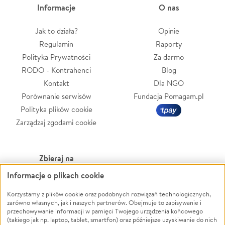
Informacje
O nas
Jak to działa?
Opinie
Regulamin
Raporty
Polityka Prywatności
Za darmo
RODO - Kontrahenci
Blog
Kontakt
Dla NGO
Porównanie serwisów
Fundacja Pomagam.pl
Polityka plików cookie
Zarządzaj zgodami cookie
Zbieraj na
Informacje o plikach cookie
Leczenie
LGBTQ+
Zwierzęta
Powódź
Korzystamy z plików cookie oraz podobnych rozwiązań technologicznych,
zarówno własnych, jak i naszych partnerów. Obejmuje to zapisywanie i
Pożar
Wichura
przechowywanie informacji w pamięci Twojego urządzenia końcowego
(takiego jak np. laptop, tablet, smartfon) oraz późniejsze uzyskiwanie do nich
Ukraina
NGO