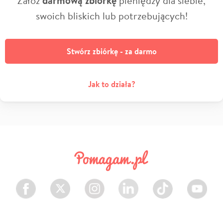
darmową zbiórkę
swoich bliskich lub potrzebujących!
Stwórz zbiórkę - za darmo
Jak to działa?
Facebook
Twitter
Instagram
LinkedIn
TikTok
Youtube