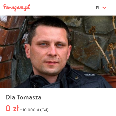
PL
Dla Tomasza
0 zł
10 000 zł (Cel)
z