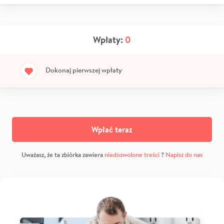
Wpłaty:
0
Dokonaj pierwszej wpłaty
Wpłać teraz
Uważasz, że ta zbiórka zawiera
niedozwolone treści
?
Napisz do nas