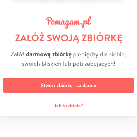
ZAŁÓŻ SWOJĄ ZBIÓRKĘ
Załóż
darmową zbiórkę
pieniędzy dla siebie,
swoich bliskich lub potrzebujących!
Stwórz zbiórkę - za darmo
Jak to działa?