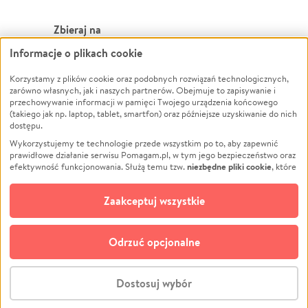
Zbieraj na
Informacje o plikach cookie
Leczenie
LGBTQ+
Zwierzęta
Powódź
Korzystamy z plików cookie oraz podobnych rozwiązań technologicznych,
zarówno własnych, jak i naszych partnerów. Obejmuje to zapisywanie i
Pożar
Wichura
przechowywanie informacji w pamięci Twojego urządzenia końcowego
(takiego jak np. laptop, tablet, smartfon) oraz późniejsze uzyskiwanie do nich
Ukraina
NGO
dostępu.
Sport
Religia
Wykorzystujemy te technologie przede wszystkim po to, aby zapewnić
Pomoc Finansowa
Edukacja
prawidłowe działanie serwisu Pomagam.pl, w tym jego bezpieczeństwo oraz
niezbędne pliki cookie
efektywność funkcjonowania. Służą temu tzw.
, które
Projekty
Podróż
pozostają zawsze aktywne.
Dowiedz się więcej
Pogrzeb
Impreza
opcjonalnych plików cookie
Dodatkowo, używamy
oraz podobnych
Zaakceptuj wszystkie
Społeczność lokalna
Ochrona środowiska
technologii do celów analitycznych i retargetingowych. Możesz wyrazić
zgodę na ich stosowanie lub jej odmówić. W dowolnym momencie masz
Kultura
Biznes
możliwość zmiany swoich preferencji na stronie „Zarządzaj zgodami cookie”,
Odrzuć opcjonalne
Polski
do której link znajdziesz w stopce serwisu Pomagam.pl. Opcjonalne pliki
cookie wykorzystywane są w następujących celach:
© CROWDING SP. Z O.O.
Analityka
– używamy tzw. plików cookie analitycznych, aby usprawniać
Dostosuj wybór
działanie serwisu Pomagam.pl. Dzięki nim możemy zrozumieć, jak
użytkownicy korzystają z naszego serwisu – skąd trafiają do serwisu, jak
Stwórz zbiórkę - za darmo
długo z niego korzystają i jak się po nim poruszają. Pozwala nam to na